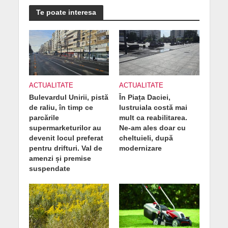
Te poate interesa
ACTUALITATE
ACTUALITATE
Bulevardul Unirii, pistă
În Piața Daciei,
de raliu, în timp ce
lustruiala costă mai
parcările
mult ca reabilitarea.
supermarketurilor au
Ne-am ales doar cu
devenit locul preferat
cheltuieli, după
pentru drifturi. Val de
modernizare
amenzi și premise
suspendate