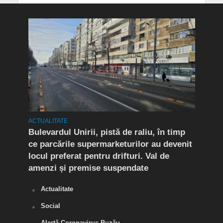
ACTUALITATE
ACTUA
rat!
Bulevardul Unirii, pistă de raliu, în timp
În P
fic
ce parcările supermarketurilor au devenit
ca r
locul preferat pentru drifturi. Val de
chel
amenzi și premise suspendate
Actualitate
Social
Alertă Coronavirus Buzău