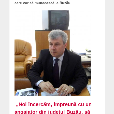
care vor să muncească la Buzău.
„Noi încercăm, împreună cu un
angajator din județul Buzău, să