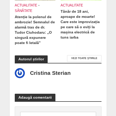
ACTUALITATE
•
ACTUALITATE
SĂNĂTATE
Tânăr de 18 ani,
aproape de moarte!
Atenție la polenul de
Care este improvizația
ambrozie! Semnalul de
pe care să o eviți la
alarmă tras de dr.
mașina electrică de
Tudor Ciuhodaru: „O
tuns iarba
singură expunere
poate fi letală”
VEZI TOATE ȘTIRILE
Autorul știrilor
Cristina Sterian
Adaugă comentarii