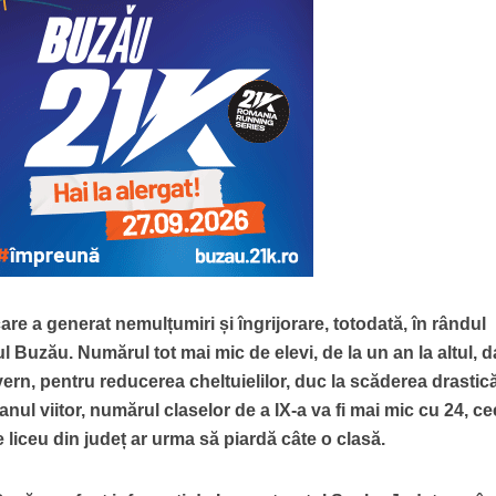
are a generat nemulțumiri și îngrijorare, totodată, în rândul
țul Buzău. Numărul tot mai mic de elevi, de la un an la altul, d
rn, pentru reducerea cheltuielilor, duc la scăderea drastic
anul viitor, numărul claselor de a IX-a va fi mai mic cu 24, c
liceu din județ ar urma să piardă câte o clasă.