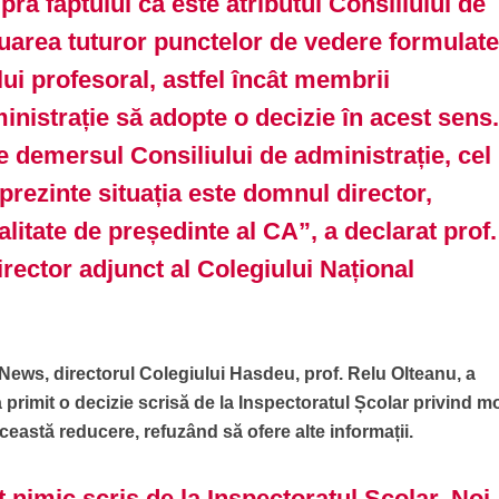
a faptului că este atributul Consiliului de
luarea tuturor punctelor de vedere formulat
lui profesoral, astfel încât membrii
inistrație să adopte o decizie în acest sens
e demersul Consiliului de administrație, cel
prezinte situația este domnul director,
alitate de președinte al CA”, a declarat prof.
irector adjunct al Colegiului Național
News, directorul Colegiului Hasdeu, prof. Relu Olteanu, a
primit o decizie scrisă de la Inspectoratul Școlar privind m
această reducere, refuzând să ofere alte informații.
 nimic scris de la Inspectoratul Școlar. Noi