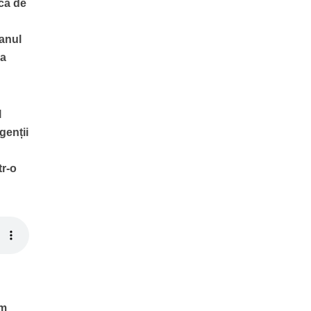
ncă de
lanul
ea
l
genții
tr-o
rm