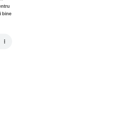
entru
i bine