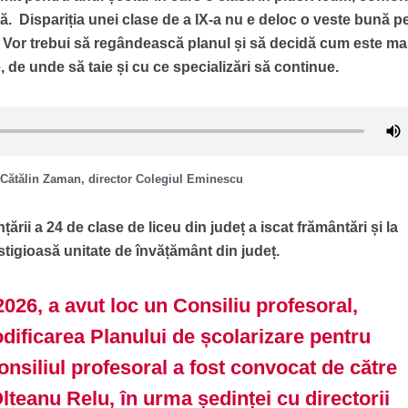
dă. Dispariția unei clase de a IX-a nu e deloc o veste bună p
nt. Vor trebui să regândească planul și să decidă cum este ma
 de unde să taie și cu ce specializări să continue.
Cătălin Zaman, director Colegiul Eminescu
țării a 24 de clase de liceu din județ a iscat frământări și la
tigioasă unitate de învățământ din județ.
2026, a avut loc un Consiliu profesoral,
ificarea Planului de școlarizare pentru
nsiliul profesoral a fost convocat de către
teanu Relu, în urma ședinței cu directorii