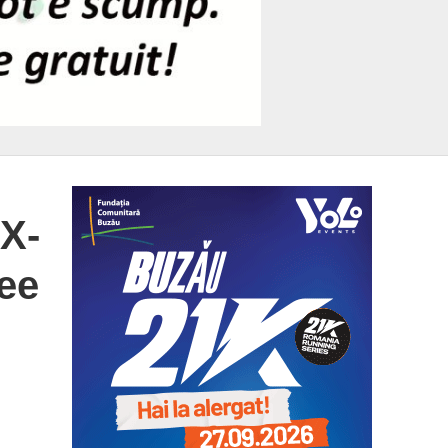
IX-
cee