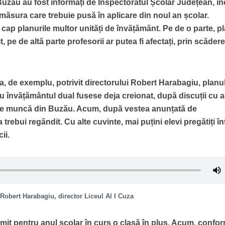
l Buzău au fost informați de Inspectoratul Școlar Județean, î
e măsura care trebuie pusă în aplicare din noul an școlar.
cap planurile multor unități de învățământ. Pe de o parte, p
, pe de altă parte profesorii ar putea fi afectați, prin scăder
a, de exemplu, potrivit directorului Robert Harabagiu, planu
ru învățământul dual fusese deja creionat, după discuții cu a
 de muncă din Buzău. Acum, după vestea anunțată de
 trebui regândit. Cu alte cuvinte, mai puțini elevi pregătiți în
ii.
Robert Harabagiu, director Liceul Al I Cuza
mit pentru anul școlar în curs o clasă în plus. Acum, confo