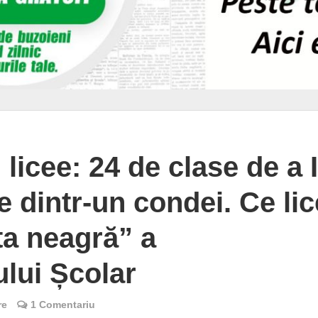
licee: 24 de clase de a 
te dintr-un condei. Ce li
ta neagră” a
ului Școlar
re
1 Comentariu