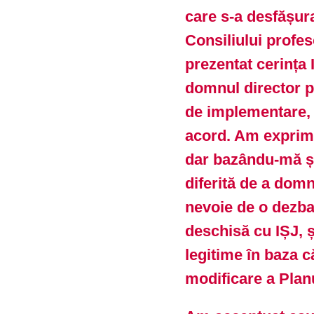
care s-a desfășura
Consiliului profe
prezentat cerința 
domnul director p
de implementare, 
acord. Am exprimat
dar bazându-mă și
diferită de a dom
nevoie de o dezba
deschisă cu IȘJ, și
legitime în baza c
modificare a Planu