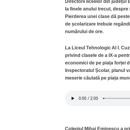
Directorii liceelor din județu
la finele anului trecut, despr
Pierderea unei clase dă peste 
de școlarizare trebuie regândit
numărului de ore.
La Liceul Tehnologic Al I. Cuz
privind clasele de a IX-a pent
economici de pe piața forței
Inspectoratul Școlar, planul va
meserie căutată pe piața munc
Colegiul Mihai Eminescu a pri