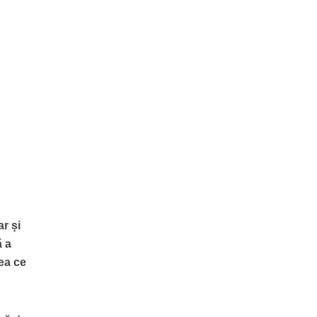
ar și
ă a
eea ce