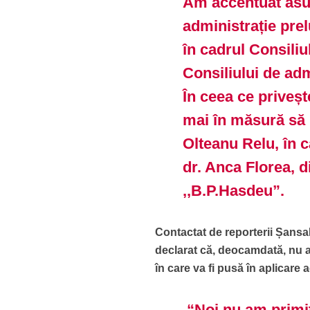
Am accentuat asupr
administrație pre
în cadrul Consiliu
Consiliului de adm
În ceea ce priveșt
mai în măsură să 
Olteanu Relu, în c
dr. Anca Florea, d
,,B.P.Hasdeu”.
Contactat de reporterii Șansa
declarat că, deocamdată, nu a 
în care va fi pusă în aplicare 
“Noi nu am primit