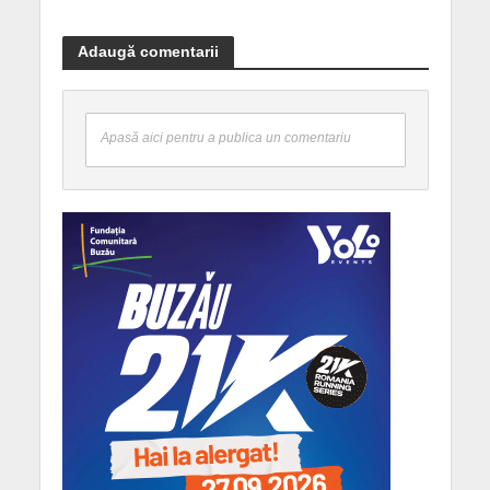
Adaugă comentarii
Apasă aici pentru a publica un comentariu