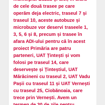
de cele două trasee pe care
operăm deja electric, traseul 7 și
traseul 10, aceste autobuze și
microbuze vor deservi traseele 1,
3, 5, 6 și 8, precum și trasee în
afara ADI-ului pentru că în acest
proiect Primăria are patru
parteneri, UAT Țintești și vom
folosi pe traseul 14, care
deservește și Ținteștiul, UAT
Mărăcineni cu traseul 2, UAT Vadu
Pașii cu traseul 11 și UAT Vernești
cu traseul 25, Ciobănoaia, care
trece prin Vernești. Avem un
termen de 30 de zile pentru