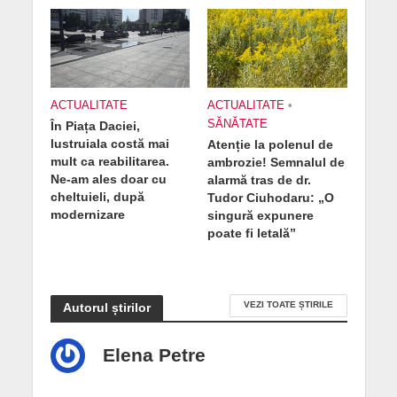
ACTUALITATE
ACTUALITATE
•
SĂNĂTATE
În Piața Daciei,
lustruiala costă mai
Atenție la polenul de
mult ca reabilitarea.
ambrozie! Semnalul de
Ne-am ales doar cu
alarmă tras de dr.
cheltuieli, după
Tudor Ciuhodaru: „O
modernizare
singură expunere
poate fi letală”
VEZI TOATE ȘTIRILE
Autorul știrilor
Elena Petre