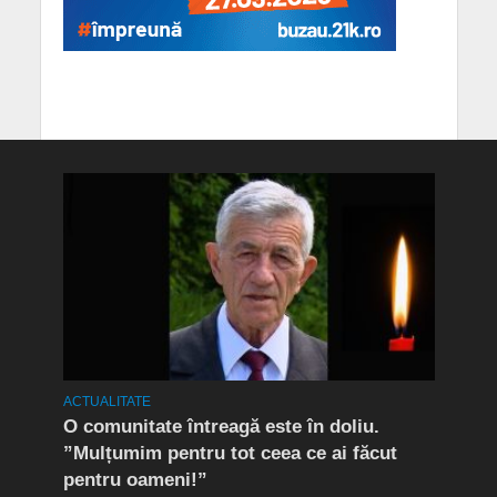
ACTUALITATE
ACTUA
Care
O comunitate întreagă este în doliu.
Bule
”Mulțumim pentru tot ceea ce ai făcut
ce p
pentru oameni!”
locu