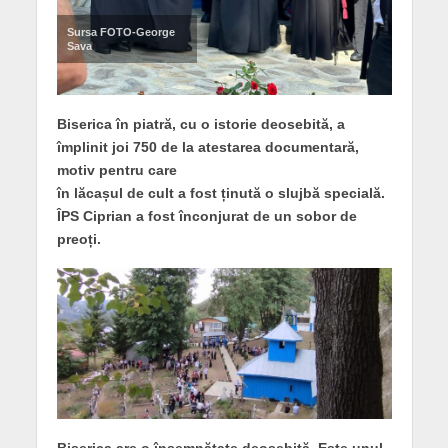
Sursa FOTO-George
Sava
Biserica în piatră, cu o istorie deosebită, a
împlinit joi 750 de la atestarea documentară,
motiv pentru care
în lăcașul de cult a fost ținută o slujbă specială.
ÎPS Ciprian a fost înconjurat de un sobor de
preoți.
Biserica are o însemnătate deosebită. Este unul