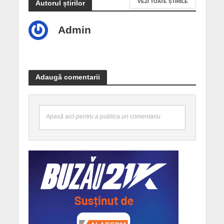
VEZI TOATE ȘTIRILE
Autorul știrilor
Admin
Adaugă comentarii
Apasă aici pentru a publica un comentariu