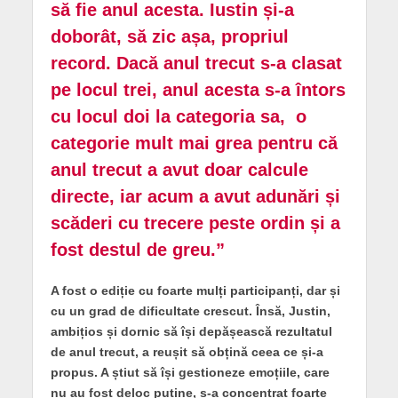
să fie anul acesta. Iustin și-a
doborât, să zic așa, propriul
record. Dacă anul trecut s-a clasat
pe locul trei, anul acesta s-a întors
cu locul doi la categoria sa, o
categorie mult mai grea pentru că
anul trecut a avut doar calcule
directe, iar acum a avut adunări și
scăderi cu trecere peste ordin și a
fost destul de greu.”
A fost o ediție cu foarte mulți participanți, dar și
cu un grad de dificultate crescut. Însă, Justin,
ambițios și dornic să își depășească rezultatul
de anul trecut, a reușit să obțină ceea ce și-a
propus. A știut să își gestioneze emoțiile, care
nu au fost deloc puține, s-a concentrat foarte