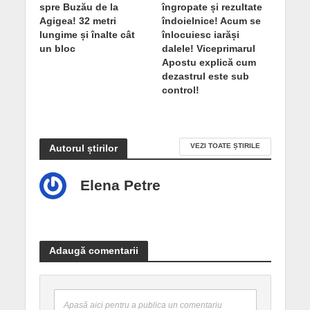
spre Buzău de la
îngropate și rezultate
Agigea! 32 metri
îndoielnice! Acum se
lungime și înalte cât
înlocuiesc iarăși
un bloc
dalele! Viceprimarul
Apostu explică cum
dezastrul este sub
control!
VEZI TOATE ȘTIRILE
Autorul știrilor
Elena Petre
Adaugă comentarii
Apasă aici pentru a publica un comentariu