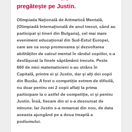
pregătește pe Justin.
Olimpiada Națională de Aritmetică Mentală,
(Olimpiadă Internațională de anul trecut, când au
participat și tineri din Bulgaria), cel mai mare
eveniment educațional din Sud-Estul Europei,
care are ca scop promovarea și dezvoltarea
abilităților de calcul mental în rândul copiilor, s-a
desfășurat la finele săptămânii trecute. Peste
660 de mici matematicieni s-au strâns în
Capitală, printre ei și Justin, dar și alți doi copii
din Buzău. A fost o competiție extrem de dificilă,
nu doar pentru cei 2 copii aflați la prima
participare la o astfel de competiție, ci și pentru
Justin. Însă, fiecare din ei s-a descurcat de
minune. Iar Justin s-a remarcat din nou, de data
aceasta ajungând pe a doua treaptă a
podiumului.