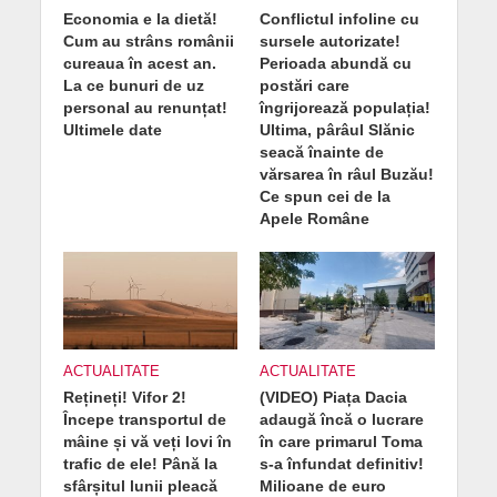
Economia e la dietă!
Conflictul infoline cu
Cum au strâns românii
sursele autorizate!
cureaua în acest an.
Perioada abundă cu
La ce bunuri de uz
postări care
personal au renunțat!
îngrijorează populația!
Ultimele date
Ultima, pârâul Slănic
seacă înainte de
vărsarea în râul Buzău!
Ce spun cei de la
Apele Române
ACTUALITATE
ACTUALITATE
Rețineți! Vifor 2!
(VIDEO) Piața Dacia
Începe transportul de
adaugă încă o lucrare
mâine și vă veți lovi în
în care primarul Toma
trafic de ele! Până la
s-a înfundat definitiv!
sfârșitul lunii pleacă
Milioane de euro