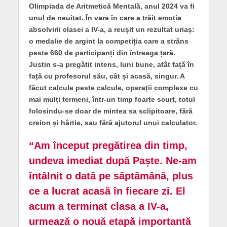
Olimpiada de Aritmetică Mentală, anul 2024 va fi
unul de neuitat. În vara în care a trăit emoția
absolvirii clasei a IV-a, a reușit un rezultat uriaș:
o medalie de argint la competiția care a strâns
peste 660 de participanți din întreaga țară.
Justin s-a pregătit intens, luni bune, atât față în
față cu profesorul său, cât și acasă, singur. A
făcut calcule peste calcule, operații complexe cu
mai mulți termeni, într-un timp foarte scurt, totul
folosindu-se doar de mintea sa sclipitoare, fără
creion și hârtie, sau fără ajutorul unui calculator.
“Am început pregătirea din timp,
undeva imediat după Paște. Ne-am
întâlnit o dată pe săptămână, plus
ce a lucrat acasă în fiecare zi. El
acum a terminat clasa a IV-a,
urmează o nouă etapă importantă