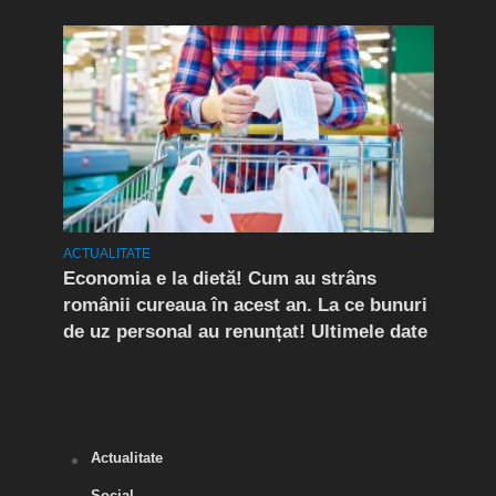
ACTUALITATE
ACTUA
rda
Economia e la dietă! Cum au strâns
Conf
românii cureaua în acest an. La ce bunuri
Peri
de uz personal au renunțat! Ultimele date
îngr
Slăn
Buză
Actualitate
Social