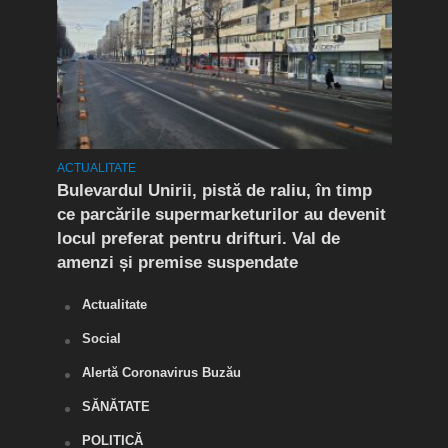
ACTUALITATE
ACTUA
rat!
Bulevardul Unirii, pistă de raliu, în timp
În P
fic
ce parcările supermarketurilor au devenit
ca r
locul preferat pentru drifturi. Val de
chel
amenzi și premise suspendate
Actualitate
Social
Alertă Coronavirus Buzău
SĂNĂTATE
POLITICĂ