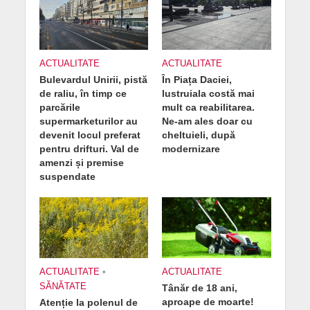
ACTUALITATE
ACTUALITATE
Bulevardul Unirii, pistă
În Piața Daciei,
de raliu, în timp ce
lustruiala costă mai
parcările
mult ca reabilitarea.
supermarketurilor au
Ne-am ales doar cu
devenit locul preferat
cheltuieli, după
pentru drifturi. Val de
modernizare
amenzi și premise
suspendate
ACTUALITATE
•
ACTUALITATE
SĂNĂTATE
Tânăr de 18 ani,
aproape de moarte!
Atenție la polenul de