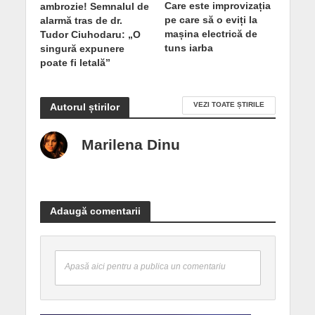
Care este improvizația
ambrozie! Semnalul de
pe care să o eviți la
alarmă tras de dr.
mașina electrică de
Tudor Ciuhodaru: „O
tuns iarba
singură expunere
poate fi letală”
VEZI TOATE ȘTIRILE
Autorul știrilor
Marilena Dinu
Adaugă comentarii
Apasă aici pentru a publica un comentariu