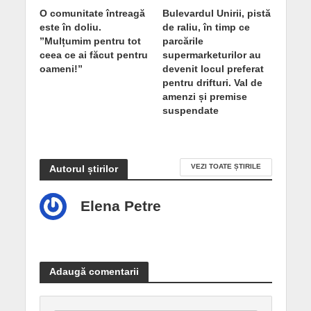
O comunitate întreagă
Bulevardul Unirii, pistă
este în doliu.
de raliu, în timp ce
”Mulțumim pentru tot
parcările
ceea ce ai făcut pentru
supermarketurilor au
oameni!”
devenit locul preferat
pentru drifturi. Val de
amenzi și premise
suspendate
VEZI TOATE ȘTIRILE
Autorul știrilor
Elena Petre
Adaugă comentarii