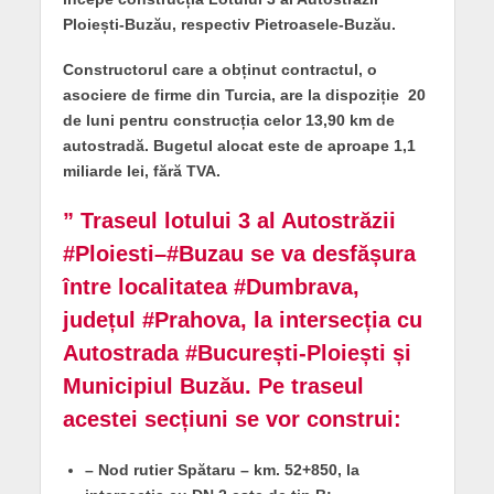
Ploiești-Buzău, respectiv Pietroasele-Buzău.
Constructorul care a obținut contractul, o
asociere de firme din Turcia, are la dispoziție 20
de luni pentru construcția celor 13,90 km de
autostradă. Bugetul alocat este de aproape 1,1
miliarde lei, fără TVA.
” Traseul lotului 3 al Autostrăzii
#Ploiesti
–
#Buzau
se va desfășura
între localitatea
#Dumbrava
,
județul
#Prahova
, la intersecția cu
Autostrada
#București
-Ploiești și
Municipiul Buzău. Pe traseul
acestei secțiuni se vor construi:
– Nod rutier Spătaru – km. 52+850, la