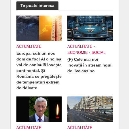
Te poate interesa
ACTUALITATE
ACTUALITATE
•
ECONOMIE
•
SOCIAL
Europa, sub un nou
dom de foc! Al cincilea
(P) Cele mai noi
val de caniculă lovește
inovații în streamingul
continental. Și
de live casino
România se pregătește
de temperaturi extrem
de ridicate
ACTUALITATE
ACTUALITATE