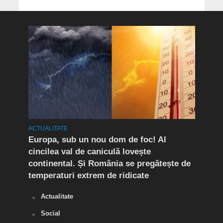
ACTUALITATE
ACTUA
mult
Europa, sub un nou dom de foc! Al
(P) 
cincilea val de caniculă lovește
live
continental. Și România se pregătește de
temperaturi extrem de ridicate
Actualitate
Social