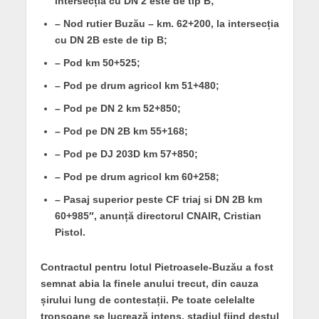
intersecția cu DN 2 este de tip B;
– Nod rutier Buzău – km. 62+200, la intersecția
cu DN 2B este de tip B;
– Pod km 50+525;
– Pod pe drum agricol km 51+480;
– Pod pe DN 2 km 52+850;
– Pod pe DN 2B km 55+168;
– Pod pe DJ 203D km 57+850;
– Pod pe drum agricol km 60+258;
– Pasaj superior peste CF triaj si DN 2B km
60+985″, anunță directorul CNAIR, Cristian
Pistol.
Contractul pentru lotul Pietroasele-Buzău a fost
semnat abia la finele anului trecut, din cauza
șirului lung de contestații. Pe toate celelalte
tronsoane se lucrează intens, stadiul fiind destul