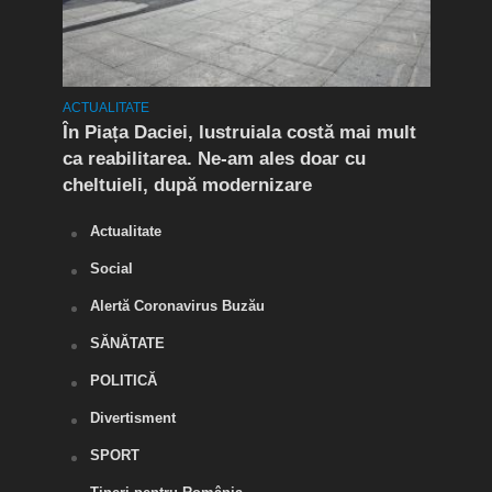
ACTUALITATE
ACTUA
t în
În Piața Daciei, lustruiala costă mai mult
Aten
ca reabilitarea. Ne-am ales doar cu
de a
cheltuieli, după modernizare
„O s
Actualitate
Social
Alertă Coronavirus Buzău
SĂNĂTATE
POLITICĂ
Divertisment
SPORT