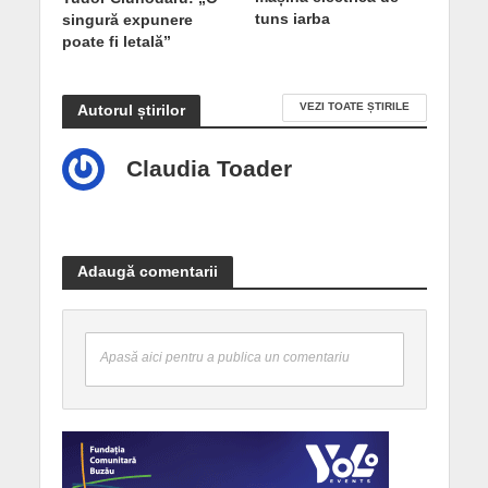
tuns iarba
singură expunere
poate fi letală”
VEZI TOATE ȘTIRILE
Autorul știrilor
Claudia Toader
Adaugă comentarii
Apasă aici pentru a publica un comentariu