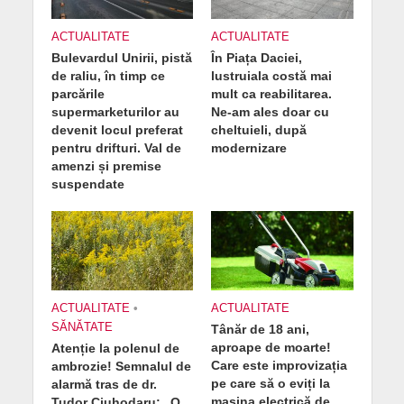
ACTUALITATE
ACTUALITATE
Bulevardul Unirii, pistă
În Piața Daciei,
de raliu, în timp ce
lustruiala costă mai
parcările
mult ca reabilitarea.
supermarketurilor au
Ne-am ales doar cu
devenit locul preferat
cheltuieli, după
pentru drifturi. Val de
modernizare
amenzi și premise
suspendate
ACTUALITATE
•
ACTUALITATE
SĂNĂTATE
Tânăr de 18 ani,
aproape de moarte!
Atenție la polenul de
Care este improvizația
ambrozie! Semnalul de
pe care să o eviți la
alarmă tras de dr.
mașina electrică de
Tudor Ciuhodaru: „O