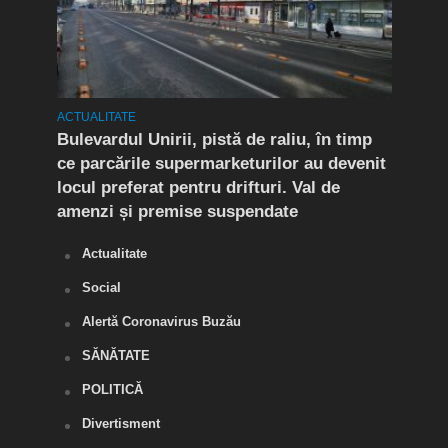
ACTUALITATE
ACTUA
rat!
Bulevardul Unirii, pistă de raliu, în timp
În P
fic
ce parcările supermarketurilor au devenit
ca r
locul preferat pentru drifturi. Val de
chel
amenzi și premise suspendate
Actualitate
Social
Alertă Coronavirus Buzău
SĂNĂTATE
POLITICĂ
Divertisment