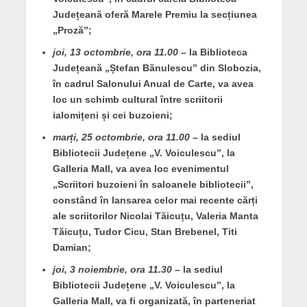
Județeană oferă Marele Premiu la secțiunea
„Proză”;
joi, 13 octombrie, ora 11.00
– la Biblioteca
Județeană „Ștefan Bănulescu” din Slobozia,
în cadrul Salonului Anual de Carte, va avea
loc un schimb cultural între scriitorii
ialomițeni și cei buzoieni;
marți, 25 octombrie, ora 11.00
– la sediul
Bibliotecii Județene „V. Voiculescu”, la
Galleria Mall, va avea loc evenimentul
„Scriitori buzoieni în saloanele bibliotecii”,
constând în lansarea celor mai recente cărți
ale scriitorilor Nicolai Tăicuțu, Valeria Manta
Tăicuțu, Tudor Cicu, Stan Brebenel, Titi
Damian;
joi, 3 noiembrie, ora 11.30
– la sediul
Bibliotecii Județene „V. Voiculescu”, la
Galleria Mall, va fi organizată, în parteneriat