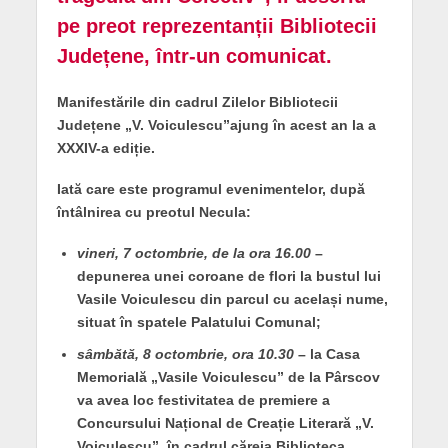
pe preot reprezentanții Bibliotecii
Județene, într-un comunicat.
Manifestările din cadrul Zilelor Bibliotecii
Județene „V. Voiculescu”ajung în acest an la a
XXXIV-a ediție.
Iată care este programul evenimentelor, după
întâlnirea cu preotul Necula:
vineri, 7 octombrie, de la ora 16.00
–
depunerea unei coroane de flori la bustul lui
Vasile Voiculescu din parcul cu același nume,
situat în spatele Palatului Comunal;
sâmbătă, 8 octombrie, ora 10.30
– la Casa
Memorială „Vasile Voiculescu” de la Pârscov
va avea loc festivitatea de premiere a
Concursului Național de Creație Literară „V.
Voiculescu”, în cadrul căreia Biblioteca