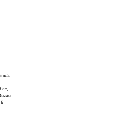
tinuă.
ă ce,
 Buzău
că