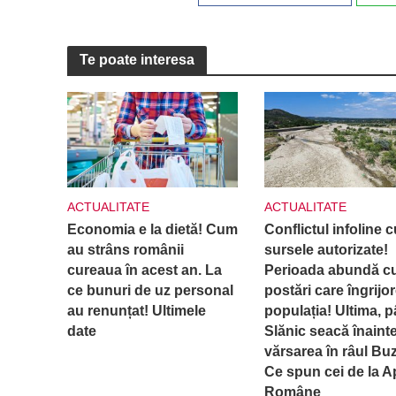
Te poate interesa
ACTUALITATE
ACTUALITATE
Economia e la dietă! Cum
Conflictul infoline c
au strâns românii
sursele autorizate!
cureaua în acest an. La
Perioada abundă c
ce bunuri de uz personal
postări care îngrijo
au renunțat! Ultimele
populația! Ultima, p
date
Slănic seacă înaint
vărsarea în râul Bu
Ce spun cei de la A
Române