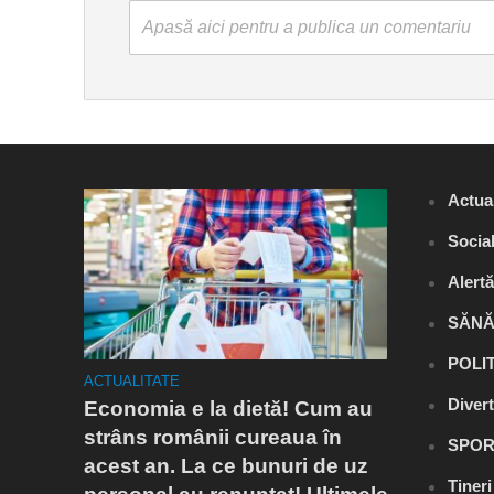
Apasă aici pentru a publica un comentariu
Actual
Socia
Alert
SĂNĂ
POLI
ACTUALITATE
ACTUALITA
Diver
Economia e la dietă! Cum au
Conflict
Mediu.
strâns românii cureaua în
autoriz
SPOR
acest an. La ce bunuri de uz
cu postă
Tiner