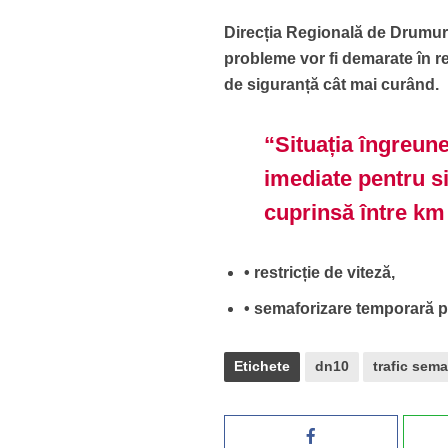
Direcția Regională de Drumuri
probleme vor fi demarate în re
de siguranță cât mai curând.
“Situația îngreune
imediate pentru si
cuprinsă între km 
• restricție de viteză,
• semaforizare temporară pen
Etichete
dn10
trafic sema