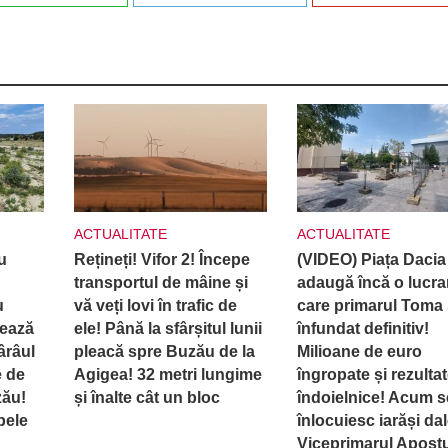
ACTUALITATE
ACTUALITATE
u
Rețineți! Vifor 2! Începe
(VIDEO) Piața Dacia
transportul de mâine și
adaugă încă o lucra
u
vă veți lovi în trafic de
care primarul Toma 
rează
ele! Până la sfârșitul lunii
înfundat definitiv!
ârâul
pleacă spre Buzău de la
Milioane de euro
e de
Agigea! 32 metri lungime
îngropate și rezulta
zău!
și înalte cât un bloc
îndoielnice! Acum s
pele
înlocuiesc iarăși dal
Viceprimarul Apost