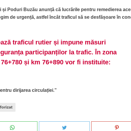
 și Poduri Buzău anunță că lucrările pentru remedierea ace
gim de urgență, astfel încât traficul să se desfășoare în cond
ază traficul rutier și impune măsuri
guranța participanților la trafic. În zona
76+780 și km 76+890 vor fi instituite:
tru dirijarea circulației.”
forizat