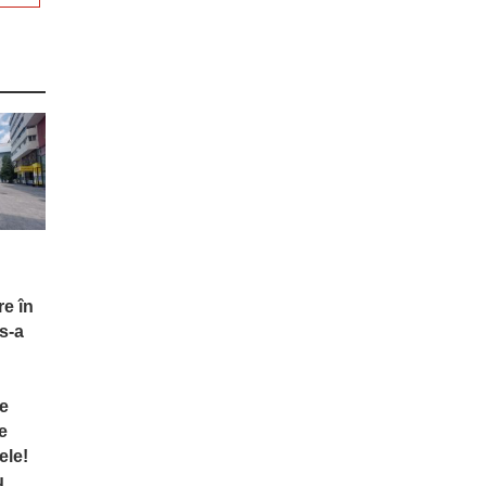
re în
s-a
te
e
ele!
u