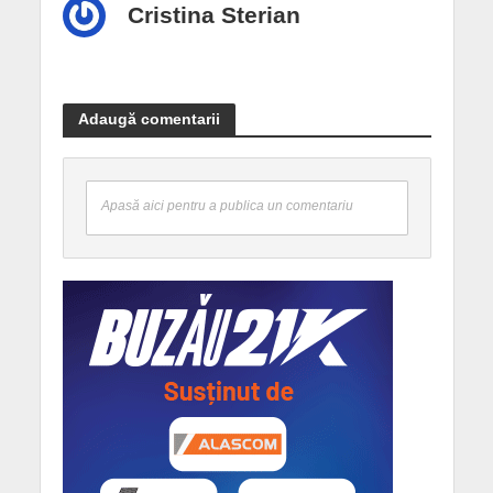
Cristina Sterian
Adaugă comentarii
Apasă aici pentru a publica un comentariu