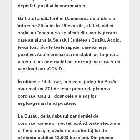
depistați pozitivi la coronavirus.
Bărbatul a călătorit în Danemarca de unde s-a
întors pe 20 iulie. În câteva zile, atât el, cât și
soția, au început să se simtă rău, motiv pentru
care au ajuns la Spitalul Județean Buzău. Acolo,
le-au fost făcute teste rapide, care au ieșit
pozitive. Acum urmează a se stabili ce tulpină a
virusului au contractat cei doi soți, care nu sunt
vaccinați anti-COVID.
În ultimele 24 de ore, la nivelul județului Buzău
s-au realizat 271 de teste pentru depistarea
coronavirusului, doar cele ale soților
septuagenari fiind pozitive.
La Buzău, de la debutul pandemiei de
coronavirus s-au infectat, având teste efectuate
și fiind, deci, în evidențele autorităților de
sănătate publică 12.603 buzoieni. Din păcate,