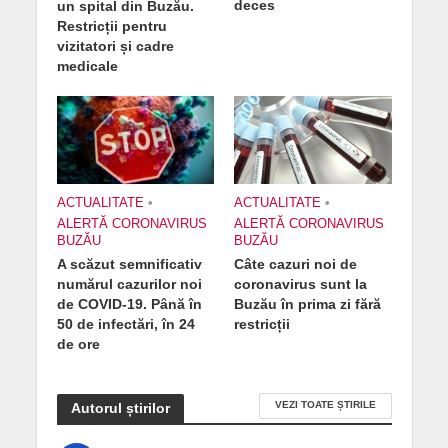
deces
un spital din Buzău.
Restricții pentru
vizitatori și cadre
medicale
ACTUALITATE
•
ACTUALITATE
•
ALERTĂ CORONAVIRUS
ALERTĂ CORONAVIRUS
BUZĂU
BUZĂU
A scăzut semnificativ
Câte cazuri noi de
numărul cazurilor noi
coronavirus sunt la
de COVID-19. Până în
Buzău în prima zi fără
50 de infectări, în 24
restricții
de ore
VEZI TOATE ȘTIRILE
Autorul știrilor