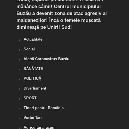
enit
mănânce câinii! Centrul municipiului
cinc
Buzău a devenit zona de atac agresiv al
cont
maidanezilor! Încă o femeie mușcată
temp
dimineață pe Unirii Sud!
Actualitate
Social
Alertă Coronavirus Buzău
SĂNĂTATE
POLITICĂ
Divertisment
SPORT
Tineri pentru România
Vorbe Tari
Agricultura, acum