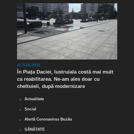
ACTUALITATE
ACTUA
t în
În Piața Daciei, lustruiala costă mai mult
Aten
ca reabilitarea. Ne-am ales doar cu
de a
cheltuieli, după modernizare
„O s
Actualitate
Social
Alertă Coronavirus Buzău
SĂNĂTATE