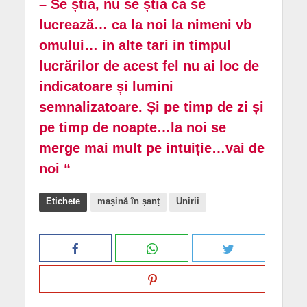
– Se știa, nu se știa ca se
lucrează… ca la noi la nimeni vb
omului… in alte tari in timpul
lucrărilor de acest fel nu ai loc de
indicatoare și lumini
semnalizatoare. Și pe timp de zi și
pe timp de noapte…la noi se
merge mai mult pe intuiție…vai de
noi “
Etichete
mașină în șanț
Unirii