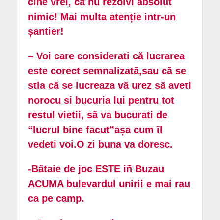
cine vrei, ca nu rezolvi absolut
nimic! Mai multa atenție intr-un
șantier!
– Voi care considerati că lucrarea
este corect semnalizată,sau că se
stia că se lucreaza vă urez să aveti
norocu si bucuria lui pentru tot
restul vietii, să va bucurati de
“lucrul bine facut”așa cum îl
vedeti voi.O zi buna va doresc.
-Bătaie de joc ESTE iñ Buzau
ACUMA bulevardul unirii e mai rau
ca pe camp.