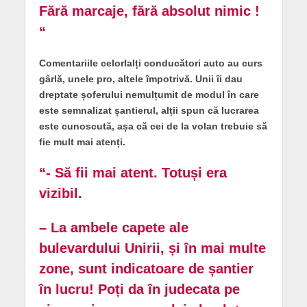
Fără marcaje, fără absolut nimic !
“
Comentariile celorlalți conducători auto au curs
gârlă, unele pro, altele împotrivă. Unii îi dau
dreptate șoferului nemulțumit de modul în care
este semnalizat șantierul, alții spun că lucrarea
este cunoscută, așa că cei de la volan trebuie să
fie mult mai atenți.
“- Să fii mai atent. Totuși era
vizibil.
– La ambele capete ale
bulevardului Unirii, și în mai multe
zone, sunt indicatoare de șantier
în lucru! Poți da în judecata pe