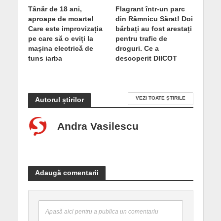
Tânăr de 18 ani,
Flagrant într-un parc
aproape de moarte!
din Râmnicu Sărat! Doi
Care este improvizația
bărbați au fost arestați
pe care să o eviți la
pentru trafic de
mașina electrică de
droguri. Ce a
tuns iarba
descoperit DIICOT
VEZI TOATE ȘTIRILE
Autorul știrilor
Andra Vasilescu
Adaugă comentarii
Apasă aici pentru a publica un comentariu