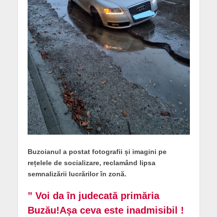
Buzoianul a postat fotografii și imagini pe
rețelele de socializare, reclamând lipsa
semnalizării lucrărilor în zonă.
” Voi da în judecată primăria
Buzău!Așa ceva este inadmisibil !