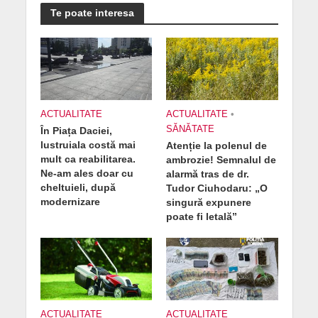
Te poate interesa
ACTUALITATE
ACTUALITATE
•
SĂNĂTATE
În Piața Daciei,
lustruiala costă mai
Atenție la polenul de
mult ca reabilitarea.
ambrozie! Semnalul de
Ne-am ales doar cu
alarmă tras de dr.
cheltuieli, după
Tudor Ciuhodaru: „O
modernizare
singură expunere
poate fi letală”
ACTUALITATE
ACTUALITATE