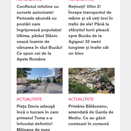
Conflictul infoline cu
Rețineți! Vifor 2!
sursele autorizate!
Începe transportul de
Perioada abundă cu
mâine și vă veți lovi în
postări care
trafic de ele! Până la
îngrijorează populația!
sfârșitul lunii pleacă
Ultima, pârâul Slănic
spre Buzău de la
seacă înainte de
Agigea! 32 metri
vărsarea în râul Buzău!
lungime și înalte cât
Ce spun cei de la
un bloc
Apele Române
ACTUALITATE
ACTUALITATE
Piața Dacia adaugă
Primăria Bălăceanu,
încă o lucrare în care
amendată de Garda de
primarul Toma s-a
Mediu. Ce au găsit
înfundat definitiv!
comisarii în comună
Milioane de euro