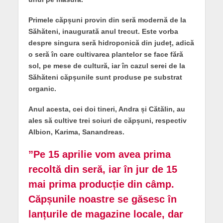
Primele căpșuni provin din seră modernă de la
Săhăteni, inaugurată anul trecut. Este vorba
despre singura seră hidroponică din județ, adică
o seră în care cultivarea plantelor se face fără
sol, pe mese de cultură, iar în cazul serei de la
Săhăteni căpșunile sunt produse pe substrat
organic.
Anul acesta, cei doi tineri, Andra și Cătălin, au
ales să cultive trei soiuri de căpșuni, respectiv
Albion, Karima, Sanandreas.
”Pe 15 aprilie vom avea prima
recoltă din seră, iar în jur de 15
mai prima producție din câmp.
Căpșunile noastre se găsesc în
lanțurile de magazine locale, dar