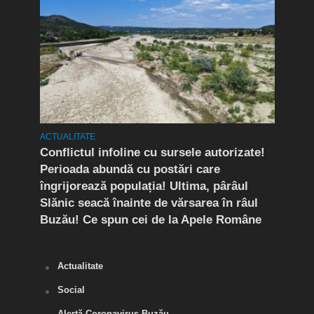
OCIAL
ACTUALITATE
ACTUA
Conflictul infoline cu sursele autorizate!
Reți
Perioada abundă cu postări care
mâin
îngrijorează populația! Ultima, pârâul
la s
Slănic seacă înainte de vărsarea în râul
Agig
Buzău! Ce spun cei de la Apele Române
bloc
Actualitate
Social
Alertă Coronavirus Buzău