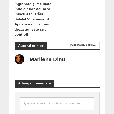
îngropate și rezultate
îndoielnice! Acum se
înlocuiesc iarăși
dalele! Viceprimarul
Apostu explică cum
dezastrul este sub
control!
VEZI TOATE ȘTIRILE
Autorul știrilor
Marilena Dinu
Adaugă comentarii
Apasă aici pentru a publica un comentariu