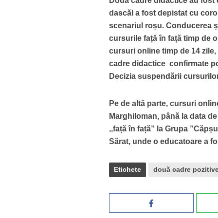
Două cadre didactice au fost d
dascăl a fost depistat cu coro
scenariul roșu. Conducerea șc
cursurile față în față timp de
cursuri online timp de 14 zile,
cadre didactice confirmate po
Decizia suspendării cursurilor
Pe de altă parte, cursuri online
Marghiloman, până la data de 
,,față în față” la Grupa ”Căp
Sărat, unde o educatoare a fos
Etichete
două cadre pozitive