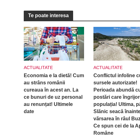
Te poate interesa
ACTUALITATE
ACTUALITATE
Economia e la dietă! Cum
Conflictul infoline c
au strâns românii
sursele autorizate!
cureaua în acest an. La
Perioada abundă c
ce bunuri de uz personal
postări care îngrijo
au renunțat! Ultimele
populația! Ultima, p
date
Slănic seacă înaint
vărsarea în râul Bu
Ce spun cei de la A
Române