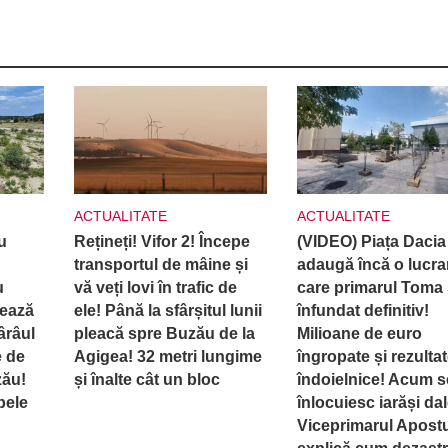
ACTUALITATE
ACTUALITATE
u
Rețineți! Vifor 2! Începe
(VIDEO) Piața Dacia
transportul de mâine și
adaugă încă o lucra
u
vă veți lovi în trafic de
care primarul Toma 
rează
ele! Până la sfârșitul lunii
înfundat definitiv!
ârâul
pleacă spre Buzău de la
Milioane de euro
e de
Agigea! 32 metri lungime
îngropate și rezulta
zău!
și înalte cât un bloc
îndoielnice! Acum s
pele
înlocuiesc iarăși dal
Viceprimarul Apost