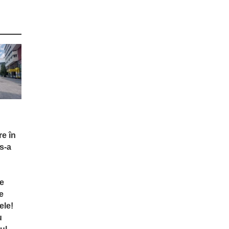
re în
s-a
te
e
ele!
u