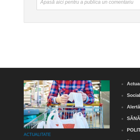
Apasă aici pentru a publica un comentariu
Actual
Socia
Alert
SĂNĂ
POLI
ACTUALITATE
ACTUALITA