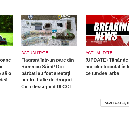
ACTUALITATE
ACTUALITATE
roape
Flagrant într-un parc din
(UPDATE) Tânăr de
e
Râmnicu Sărat! Doi
ani, electrocutat în 
e să o
bărbați au fost arestați
ce tundea iarba
rică
pentru trafic de droguri.
Ce a descoperit DIICOT
VEZI TOATE ȘT