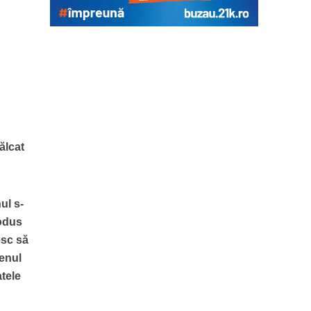
ălcat
ul s-
rodus
esc să
renul
atele