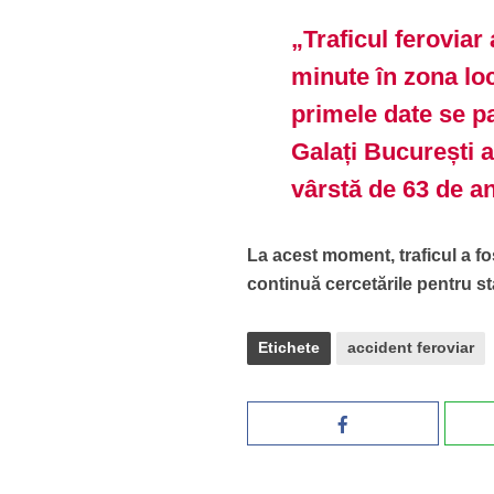
„Traficul feroviar
minute în zona loc
primele date se pa
Galați București a
vârstă de 63 de a
La acest moment, traficul a fos
continuă cercetările pentru st
Etichete
accident feroviar