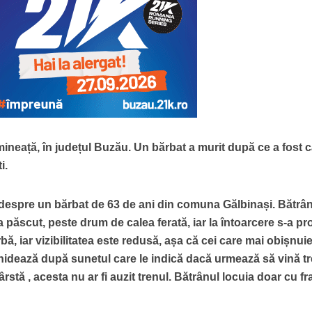
imineață, în județul Buzău. Un bărbat a murit după ce a fost c
i.
ba despre un bărbat de 63 de ani din comuna Gălbinași. Bătrân
la păscut, peste drum de calea ferată, iar la întoarcere s-a p
bă, iar vizibilitatea este redusă, așa că cei care mai obișnui
hidează după sunetul care le indică dacă urmează să vină t
stă , acesta nu ar fi auzit trenul. Bătrânul locuia doar cu fr