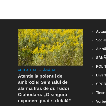
Actual
Socia
Alert
SĂNĂ
POLI
UM
ACTUALITATE
•
SĂNĂTATE
ACTUALITA
Diver
entru
Atenție la polenul de
Tânăr de
ambrozie! Semnalul de
moarte! 
SPOR
alarmă tras de dr. Tudor
improviz
Tiner
Ciuhodaru: „O singură
la mașin
expunere poate fi letală”
iarba
Vorbe