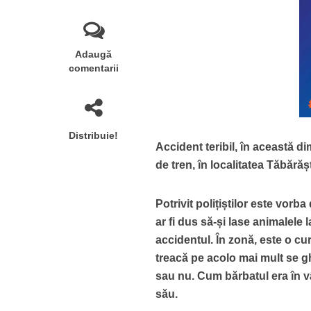
Adaugă
comentarii
Distribuie!
Accident teribil, în această d
de tren, în localitatea Tăbărășt
Potrivit polițiștilor este vor
ar fi dus să-și lase animalele 
accidentul. În zonă, este o cur
treacă pe acolo mai mult se g
sau nu. Cum bărbatul era în vâr
său.