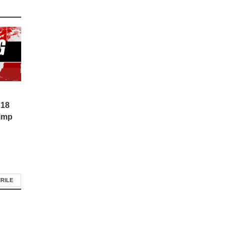
 18
timp
IRILE