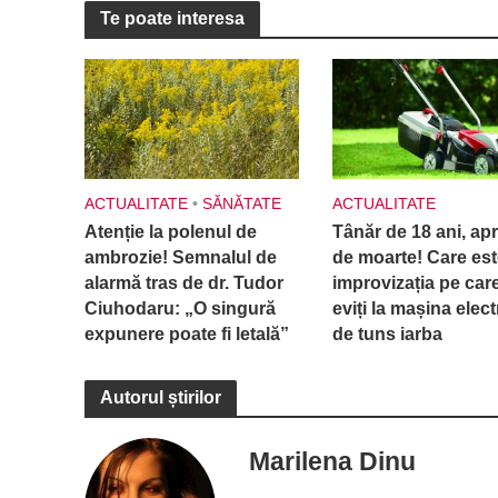
Te poate interesa
ACTUALITATE
•
SĂNĂTATE
ACTUALITATE
Atenție la polenul de
Tânăr de 18 ani, ap
ambrozie! Semnalul de
de moarte! Care est
alarmă tras de dr. Tudor
improvizația pe car
Ciuhodaru: „O singură
eviți la mașina elect
expunere poate fi letală”
de tuns iarba
Autorul știrilor
Marilena Dinu