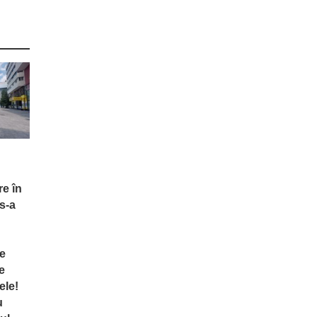
re în
s-a
te
e
ele!
u