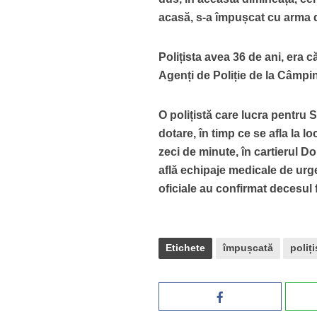
acasă, s-a împușcat cu arma d
Polițista avea 36 de ani, era 
Agenți de Poliție de la Câmpi
O polițistă care lucra pentru 
dotare, în timp ce se afla la 
zeci de minute, în cartierul D
află echipaje medicale de urge
oficiale au confirmat decesul 
Etichete
împușcată
poliți