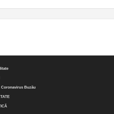
itate
l
ă Coronavirus Buzău
TATE
TICĂ
TE
ACTUALITATE