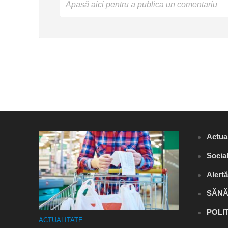
Apasă aici pentru a publica un comentariu
Actual
Socia
Alert
SĂNĂ
POLI
ACTUALITATE
ACTUALITA