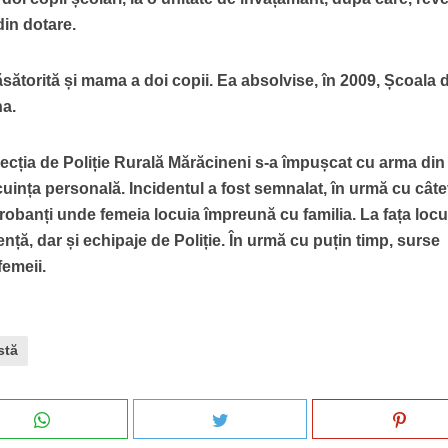
in dotare.
căsătorită și mama a doi copii. Ea absolvise, în 2009, Școala 
na.
Secția de Poliție Rurală Mărăcineni s-a împușcat cu arma din
locuința personală. Incidentul a fost semnalat, în urmă cu cât
orobanți unde femeia locuia împreună cu familia. La fața locu
nță, dar și echipaje de Poliție. În urmă cu puțin timp, surse
femeii.
stă