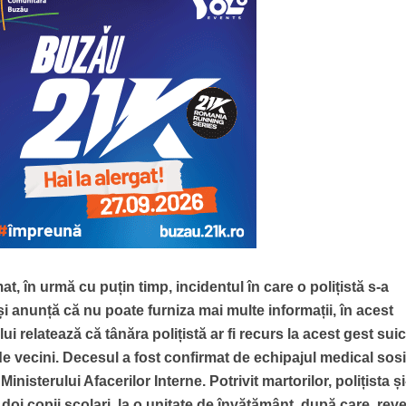
 în urmă cu puțin timp, incidentul în care o polițistă s-a
i anunță că nu poate furniza mai multe informații, în acest
i relatează că tânăra polițistă ar fi recurs la acest gest suic
de vecini. Decesul a fost confirmat de echipajul medical sosi
inisterului Afacerilor Interne. Potrivit martorilor, polițista și-
 doi copii școlari, la o unitate de învățământ, după care, rev