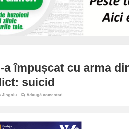
 s-a împușcat cu arma di
ict: suicid
a Jingoiu
Adaugă comentarii