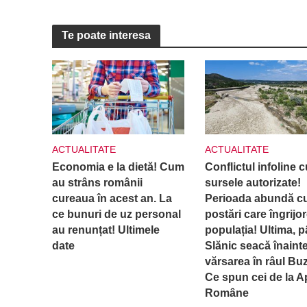
Te poate interesa
ACTUALITATE
ACTUALITATE
Economia e la dietă! Cum
Conflictul infoline c
au strâns românii
sursele autorizate!
cureaua în acest an. La
Perioada abundă c
ce bunuri de uz personal
postări care îngrijo
au renunțat! Ultimele
populația! Ultima, p
date
Slănic seacă înaint
vărsarea în râul Bu
Ce spun cei de la A
Române