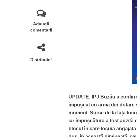
Adaugă
comentarii
Distribuie!
UPDATE: IPJ Buzău a confirmat,
împușcat cu arma din dotare ș
moment. Surse de la fața loculu
iar împușcătura a fost auzită 
blocul în care locuia angajata M
dus, în această dimineață, cei