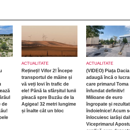
ACTUALITATE
ACTUALITATE
u
Rețineți! Vifor 2! Începe
(VIDEO) Piața Dacia
transportul de mâine și
adaugă încă o lucra
u
vă veți lovi în trafic de
care primarul Toma 
rează
ele! Până la sfârșitul lunii
înfundat definitiv!
ârâul
pleacă spre Buzău de la
Milioane de euro
e de
Agigea! 32 metri lungime
îngropate și rezulta
zău!
și înalte cât un bloc
îndoielnice! Acum s
pele
înlocuiesc iarăși dal
Viceprimarul Apost