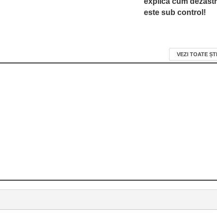
explică cum dezastr
este sub control!
VEZI TOATE ȘT