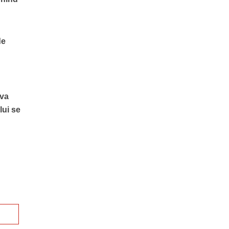
de
eva
lui se