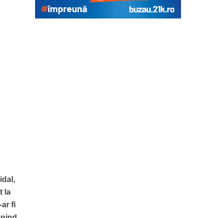
idal,
t la
ar fi
enind