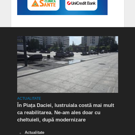
ACTUALITATE
ACTUA
t în
În Piața Daciei, lustruiala costă mai mult
Aten
ca reabilitarea. Ne-am ales doar cu
de a
cheltuieli, după modernizare
„O s
Actualitate