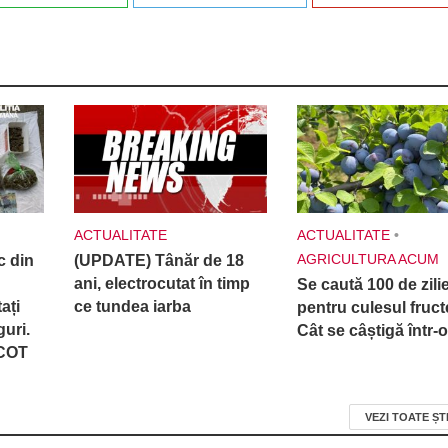
ACTUALITATE
ACTUALITATE
•
AGRICULTURA ACUM
c din
(UPDATE) Tânăr de 18
ani, electrocutat în timp
Se caută 100 de zilie
ați
ce tundea iarba
pentru culesul fruct
guri.
Cât se câștigă într-o
ICOT
VEZI TOATE ȘT