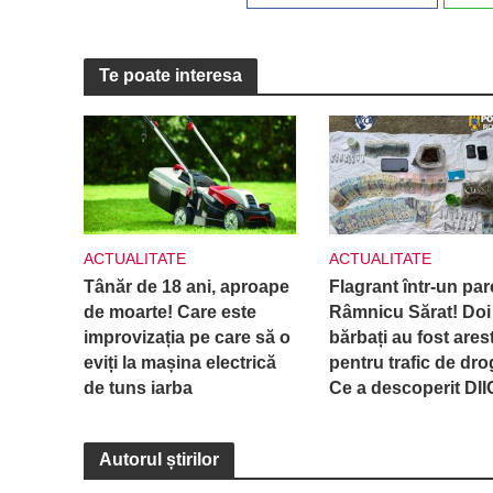
Te poate interesa
ACTUALITATE
ACTUALITATE
Tânăr de 18 ani, aproape
Flagrant într-un par
de moarte! Care este
Râmnicu Sărat! Doi
improvizația pe care să o
bărbați au fost arest
eviți la mașina electrică
pentru trafic de dro
de tuns iarba
Ce a descoperit DI
Autorul știrilor