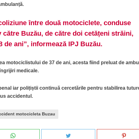
 ambulanță.
coliziune între două motociclete, conduse
 către Buzău, de către doi cetățeni străini,
38 de ani”, informează IPJ Buzău.
ea motociclistului de 37 de ani, acesta fiind preluat de amb
îngrijiri medicale.
nal iar polițiștii continuă cercetările pentru stabilirea tutur
dus accidentul.
ccident motocicleta Buzau