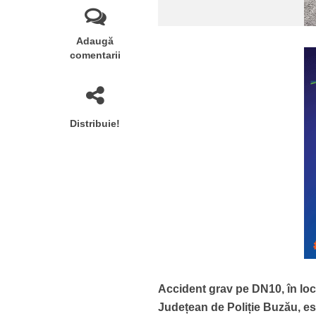
Adaugă
comentarii
Distribuie!
Accident grav pe DN10, în local
Județean de Poliție Buzău, es