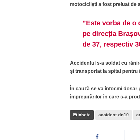
motocicliști a fost preluat de
”Este vorba de o 
pe direcția Brașov
de 37, respectiv 
Accidentul s-a soldat cu rănir
și transportat la spital pentru 
În cauză se va întocmi dosar pe
împrejurărilor în care s-a pro
Etichete
accident dn10
a