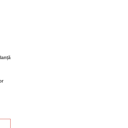
ulanță
or