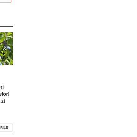
ri
elor!
 zi
IRILE