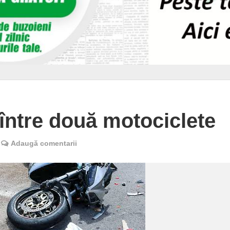
ntre două motociclete
Adaugă comentarii