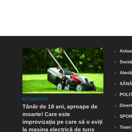
Actual
Socia
Alert
SĂNĂ
POLI
ACTUALITATE
ACTUALITA
Diver
a
Tânăr de 18 ani, aproape de
Flagrant
estul
moarte! Care este
Râmnicu 
SPOR
improvizația pe care să o eviți
fost ares
Tiner
la mașina electrică de tuns
droguri.