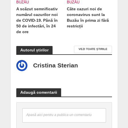
BUZĂU
BUZĂU
A scăzut semnificativ
Câte cazuri noi de
numărul cazurilor noi
coronavirus sunt la
de COVID-19. Până în
Buzău în prima zi fără
50 de infectări, în 24
restricții
de ore
VEZI TOATE ȘTIRILE
Autorul știrilor
Cristina Sterian
Adaugă comentarii
Apasă aici pentru a publica un comentariu