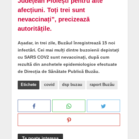
Județean Ploiești pentru alte
afecțiuni. Toți trei sunt
nevaccinați”, precizează
autoritățile.
Așadar, in trei zile, Buzăul înregistrează 15 noi
infectări. Cei mai mulți dintre buzoienii depistați
cu SARS COV2 sunt nevaccinați, după cum
rezultă din anchetele epidemiologice efectuate
de Direcția de Sănătate Publică Buzău.
Etichete
covid
dsp buzau
raport Buzău
Te poate interesa