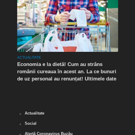
ACTUALITATE
ACTUA
rda
Economia e la dietă! Cum au strâns
Conf
românii cureaua în acest an. La ce bunuri
Peri
de uz personal au renunțat! Ultimele date
îngr
Slăn
Buză
Actualitate
Social
Alertă Coronavirus Buzău