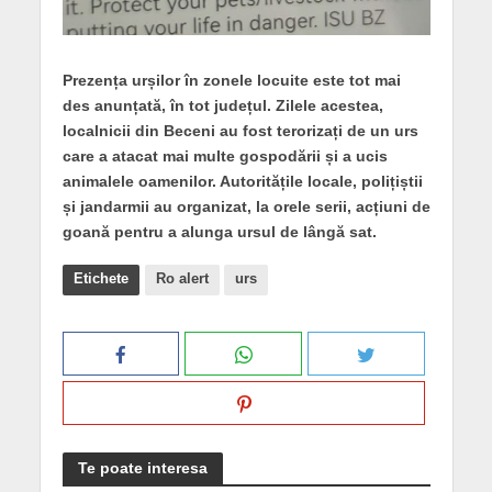
Prezența urșilor în zonele locuite este tot mai
des anunțată, în tot județul. Zilele acestea,
localnicii din Beceni au fost terorizați de un urs
care a atacat mai multe gospodării și a ucis
animalele oamenilor. Autoritățile locale, polițiștii
și jandarmii au organizat, la orele serii, acțiuni de
goană pentru a alunga ursul de lângă sat.
Etichete
Ro alert
urs
Te poate interesa