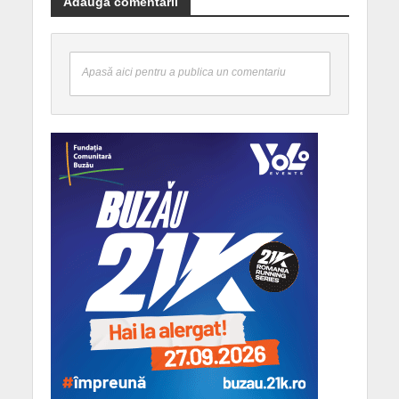
Adaugă comentarii
Apasă aici pentru a publica un comentariu