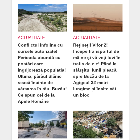
ACTUALITATE
ACTUALITATE
Conflictul infoline cu
Rețineți! Vifor 2!
sursele autorizate!
Începe transportul de
Perioada abundă cu
mâine și vă veți lovi în
postări care
trafic de ele! Până la
îngrijorează populația!
sfârșitul lunii pleacă
Ultima, pârâul Slănic
spre Buzău de la
seacă înainte de
Agigea! 32 metri
vărsarea în râul Buzău!
lungime și înalte cât
Ce spun cei de la
un bloc
Apele Române