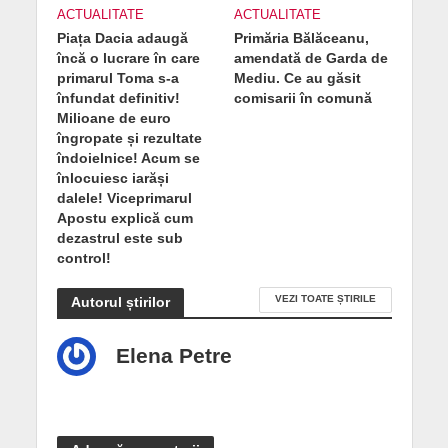
ACTUALITATE
ACTUALITATE
Piața Dacia adaugă
Primăria Bălăceanu,
încă o lucrare în care
amendată de Garda de
primarul Toma s-a
Mediu. Ce au găsit
înfundat definitiv!
comisarii în comună
Milioane de euro
îngropate și rezultate
îndoielnice! Acum se
înlocuiesc iarăși
dalele! Viceprimarul
Apostu explică cum
dezastrul este sub
control!
VEZI TOATE ȘTIRILE
Autorul știrilor
Elena Petre