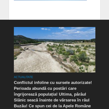
OCIAL
ACTUALITATE
ACTUA
Conflictul infoline cu sursele autorizate!
Reți
Perioada abundă cu postări care
mâin
îngrijorează populația! Ultima, pârâul
la s
Slănic seacă înainte de vărsarea în râul
Agig
Buzău! Ce spun cei de la Apele Române
bloc