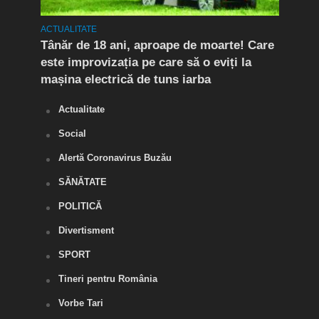
ACTUALITATE
ACTUA
Tânăr de 18 ani, aproape de moarte! Care
Flag
este improvizația pe care să o eviți la
Doi 
mașina electrică de tuns iarba
de d
Actualitate
Social
Alertă Coronavirus Buzău
SĂNĂTATE
POLITICĂ
Divertisment
SPORT
Tineri pentru România
Vorbe Tari