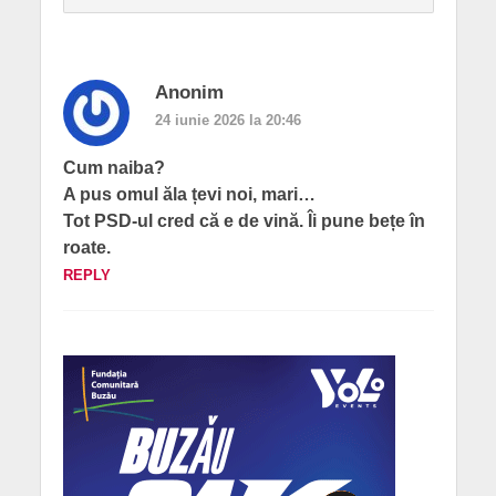
Anonim
24 iunie 2026 la 20:46
Cum naiba?
A pus omul ăla țevi noi, mari…
Tot PSD-ul cred că e de vină. Îi pune bețe în
roate.
REPLY