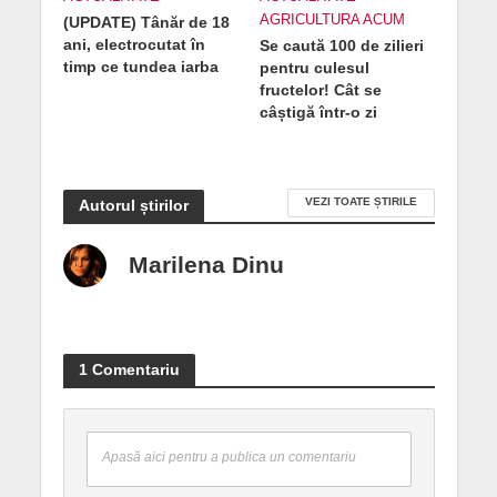
AGRICULTURA ACUM
(UPDATE) Tânăr de 18
ani, electrocutat în
Se caută 100 de zilieri
timp ce tundea iarba
pentru culesul
fructelor! Cât se
câștigă într-o zi
VEZI TOATE ȘTIRILE
Autorul știrilor
Marilena Dinu
1 Comentariu
Apasă aici pentru a publica un comentariu