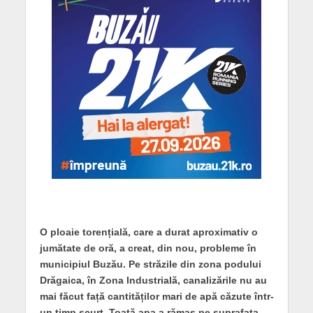
O ploaie torențială, care a durat aproximativ o
jumătate de oră, a creat, din nou, probleme în
municipiul Buzău. Pe străzile din zona podului
Drăgaica, în Zona Industrială, canalizările nu au
mai făcut față cantităților mari de apă căzute într-
un timp scurt. Toată apa a rămas pe suprafața