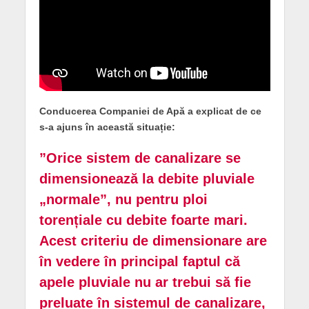
Conducerea Companiei de Apă a explicat de ce
s-a ajuns în această situație:
”Orice sistem de canalizare se
dimensionează la debite pluviale
„normale”, nu pentru ploi
torențiale cu debite foarte mari.
Acest criteriu de dimensionare are
în vedere în principal faptul că
apele pluviale nu ar trebui să fie
preluate în sistemul de canalizare,