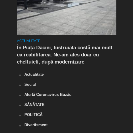
ACTUALITATE
ACTUA
t în
În Piața Daciei, lustruiala costă mai mult
Aten
ca reabilitarea. Ne-am ales doar cu
de a
cheltuieli, după modernizare
„O s
Actualitate
Social
Alertă Coronavirus Buzău
SĂNĂTATE
POLITICĂ
Divertisment