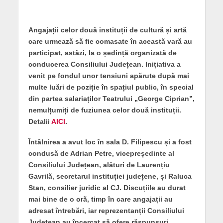
Angajații celor două instituții de cultură și artă
care urmează să fie comasate în această vară au
participat, astăzi, la o ședință organizată de
conducerea Consiliului Județean. Inițiativa a
venit pe fondul unor tensiuni apărute după mai
multe luări de poziție în spațiul public, în special
din partea salariaților Teatrului „George Ciprian”,
nemulțumiți de fuziunea celor două instituții.
Detalii
AICI
.
Întâlnirea a avut loc în sala D. Filipescu și a fost
condusă de Adrian Petre, vicepreședinte al
Consiliului Județean, alături de Laurențiu
Gavrilă, secretarul instituției județene, și Raluca
Stan, consilier juridic al CJ. Discuțiile au durat
mai bine de o oră, timp în care angajații au
adresat întrebări, iar reprezentanții Consiliului
Județean au încercat să ofere răspunsuri.