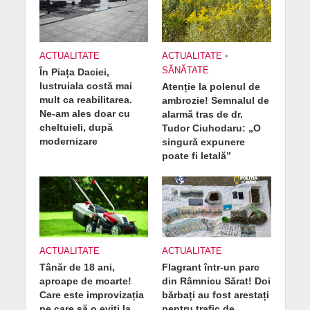
ACTUALITATE
ACTUALITATE
•
SĂNĂTATE
În Piața Daciei,
lustruiala costă mai
Atenție la polenul de
mult ca reabilitarea.
ambrozie! Semnalul de
Ne-am ales doar cu
alarmă tras de dr.
cheltuieli, după
Tudor Ciuhodaru: „O
modernizare
singură expunere
poate fi letală”
ACTUALITATE
ACTUALITATE
Tânăr de 18 ani,
Flagrant într-un parc
aproape de moarte!
din Râmnicu Sărat! Doi
Care este improvizația
bărbați au fost arestați
pe care să o eviți la
pentru trafic de