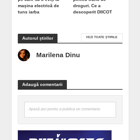
mașina electrică de
droguri. Ce a
tuns iarba
descoperit DIICOT
VEZI TOATE ȘTIRILE
Autorul știrilor
Marilena Dinu
Adaugă comentarii
Apasă aici pentru a publica un comentariu