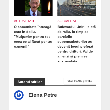
ACTUALITATE
ACTUALITATE
O comunitate întreagă
Bulevardul Unirii, pistă
este în doliu.
de raliu, în timp ce
”Mulțumim pentru tot
parcările
ceea ce ai făcut pentru
supermarketurilor au
oameni!”
devenit locul preferat
pentru drifturi. Val de
amenzi și premise
suspendate
VEZI TOATE ȘTIRILE
Autorul știrilor
Elena Petre