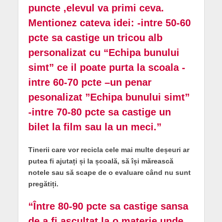
puncte ,elevul va primi ceva.
Mentionez cateva idei: -intre 50-60
pcte sa castige un tricou alb
personalizat cu “Echipa bunului
simt” ce il poate purta la scoala -
intre 60-70 pcte –un penar
pesonalizat ”Echipa bunului simt”
-intre 70-80 pcte sa castige un
bilet la film sau la un meci.”
Tinerii care vor recicla cele mai multe deșeuri ar
putea fi ajutați și la școală, să își mărească
notele sau să scape de o evaluare când nu sunt
pregătiți.
“Între 80-90 pcte sa castige sansa
de a fi ascultat la o materie unde