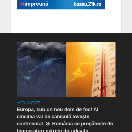
ACTUALITATE
ACTUA
mult
Europa, sub un nou dom de foc! Al
(P) 
cincilea val de caniculă lovește
live
continental. Și România se pregătește de
temperaturi extrem de ridicate