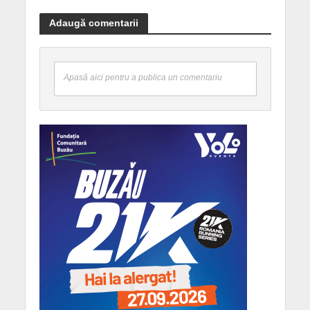
Adaugă comentarii
Apasă aici pentru a publica un comentariu