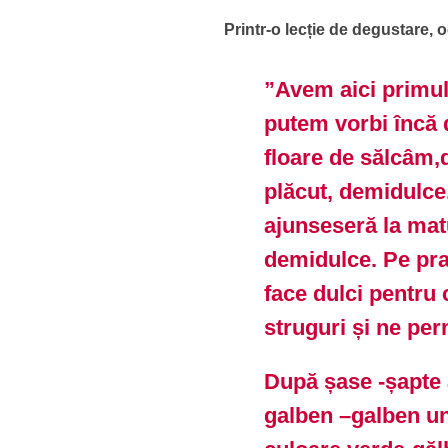
Printr-o lecție de degustare,
”Avem aici primul
putem vorbi încă 
floare de sălcâm,d
plăcut, demidulce
ajunseseră la mat
demidulce. Pe pra
face dulci pentru 
struguri și ne per
După șase -șapte 
galben –galben u