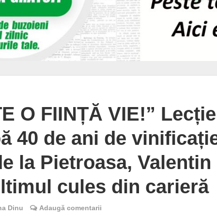
 O FIINȚĂ VIE!” Lecție
 40 de ani de vinificație
e la Pietroasa, Valentin
ultimul cules din carieră
na Dinu
Adaugă comentarii