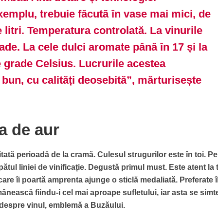
xemplu, trebuie făcută în vase mai mici, de
 litri. Temperatura controlată. La vinurile
ade. La cele dulci aromate până în 17 și la
e grade Celsius. Lucrurile acestea
bun, cu calități deosebită”, mărturisește
a de aur
itată perioadă de la cramă. Culesul strugurilor este în toi. Pe
pătul liniei de vinificație. Degustă primul must. Este atent la 
 care îi poartă amprenta ajunge o sticlă medaliată. Preferate î
nească fiindu-i cel mai aproape sufletului, iar asta se simt
 despre vinul, emblemă a Buzăului.