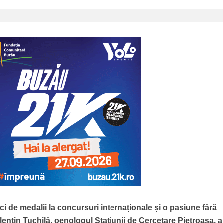
eci de medalii la concursuri internaționale și o pasiune fără
entin Tuchilă, oenologul Stațiunii de Cercetare Pietroasa, a