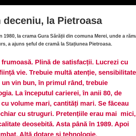
 deceniu, la Pietroasa
în 1980, la crama Gura Sărății din comuna Merei, unde a ră
rs, a ajuns șeful de cramă la Stațiunea Pietroasa.
frumoasă. Plină de satisfacții. Lucrezi cu
ființă vie. Trebuie multă atenție, sensibilitat
 un vin bun, în primul rând, trebuie
gia. La începutul carierei, în anii 80, de
 cu volume mari, cantități mari. Se făceau
hiar cu struguri. Pretențiile erau mai mici,
alitate deosebită. Asta până în 1989. Apoi
imbat. Altă dotare și tehnologie.