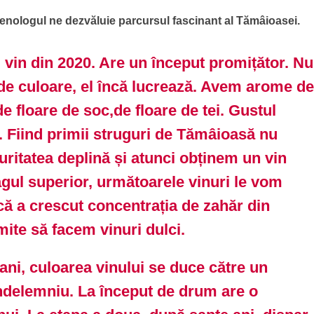
 oenologul ne dezvăluie parcursul fascinant al Tămâioasei.
 vin din 2020. Are un început promițător. Nu
de culoare, el încă lucrează. Avem arome d
e floare de soc,de floare de tei. Gustul
. Fiind primii struguri de Tămâioasă nu
uritatea deplină și atunci obținem un vin
gul superior, următoarele vinuri le vom
că a crescut concentrația de zahăr din
mite să facem vinuri dulci.
ani, culoarea vinului se duce către un
ndelemniu. La început de drum are o