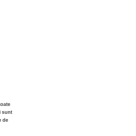
toate
i sunt
e de