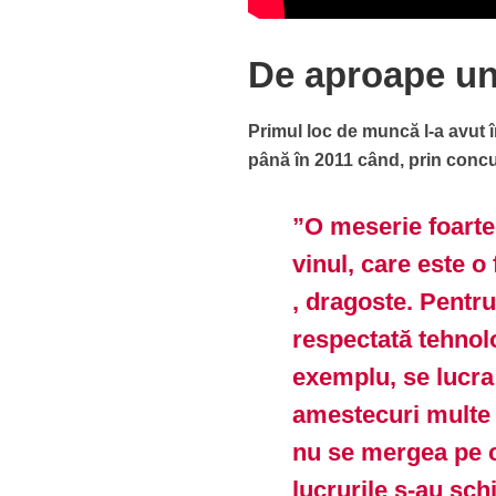
De aproape un
Primul loc de muncă l-a avut 
până în 2011 când, prin concu
”O meserie foarte 
vinul, care este o 
, dragoste. Pentru
respectată tehnolo
exemplu, se lucra
amestecuri multe c
nu se mergea pe c
lucrurile s-au sch