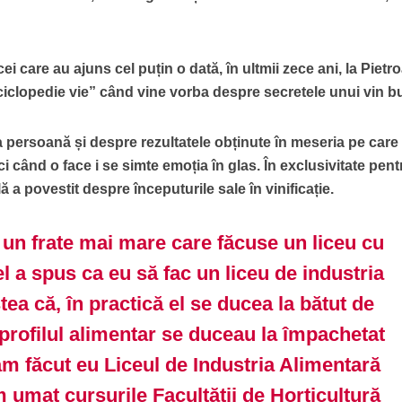
 cei care au ajuns cel puțin o dată, în ultmii zece ani, la Pietr
iclopedie vie” când vine vorba despre secretele unui vin b
 persoană și despre rezultatele obținute în meseria pe care
ci când o face i se simte emoția în glas. În exclusivitate pent
 a povestit despre începuturile sale în vinificație.
un frate mai mare care făcuse un liceu cu
el a spus ca eu să fac un liceu de industria
ea că, în practică el se ducea la bătut de
la profilul alimentar se duceau la împachetat
am făcut eu Liceul de Industria Alimentară
m umat cursurile Facultății de Horticultură