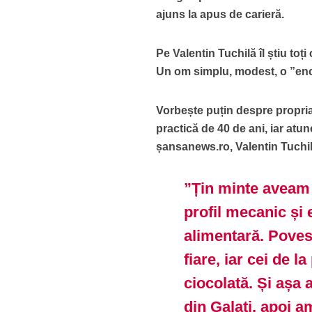
ajuns la apus de carieră.
Pe Valentin Tuchilă îl știu toți
Un om simplu, modest, o ”enc
Vorbește puțin despre propria
practică de 40 de ani, iar atun
șansanews.ro, Valentin Tuchilă
”Țin minte aveam 
profil mecanic și 
alimentară. Povest
fiare, iar cei de 
ciocolată. Și așa 
din Galați, apoi a