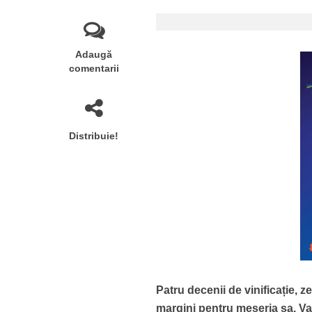
Adaugă
comentarii
Distribuie!
Patru decenii de vinificație, z
margini pentru meseria sa. Val