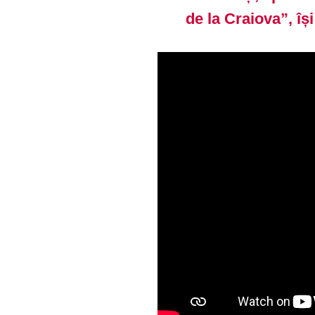
de la Craiova”, îș