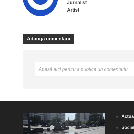
Jurnalist
Artist
Adaugă comentarii
Apasă aici pentru a publica un comentariu
Actual
Socia