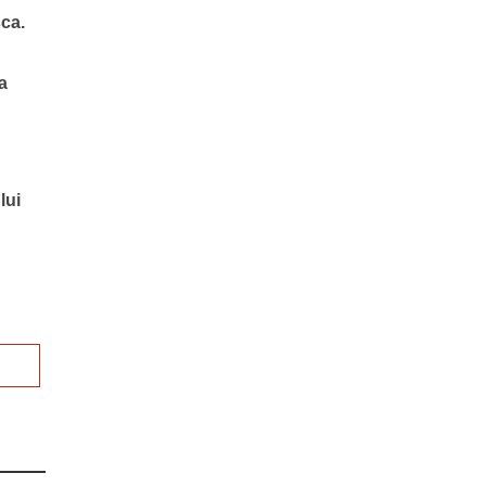
sca.
a
lui