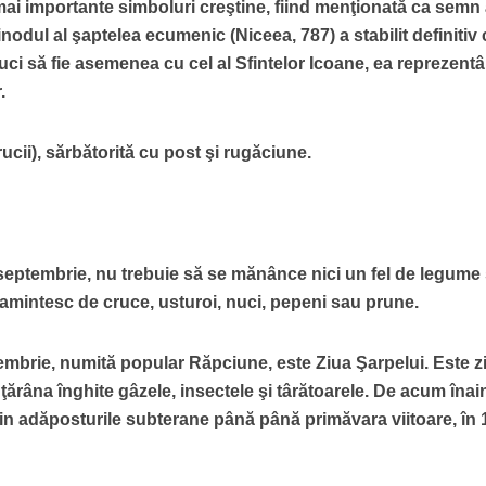
mai importante simboluri creştine, fiind menţionată ca semn 
inodul al şaptelea ecumenic (Niceea, 787) a stabilit definitiv 
ruci să fie asemenea cu cel al Sfintelor Icoane, ea reprezent
.
rucii), sărbătorită cu post şi rugăciune.
septembrie, nu trebuie să se mănânce nici un fel de legume
 amintesc de cruce, usturoi, nuci, pepeni sau prune.
tembrie, numită popular Răpciune, este Ziua Şarpelui. Este z
ţărâna înghite gâzele, insectele şi târătoarele. De acum înai
s din adăposturile subterane până până primăvara viitoare, în 