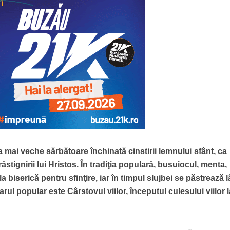
ea mai veche sărbătoare închinată cinstirii lemnului sfânt, ca
ăstignirii lui Hristos. În tradiţia populară, busuiocul, menta,
 biserică pentru sfinţire, iar în timpul slujbei se păstrează 
arul popular este Cârstovul viilor, începutul culesului viilor 