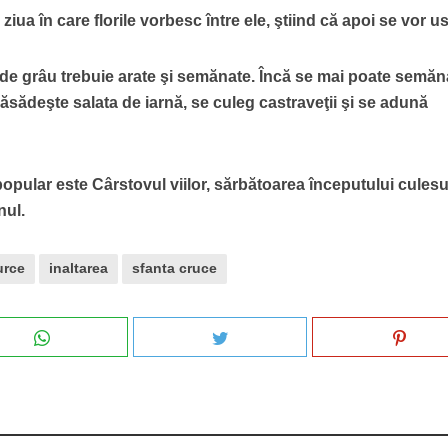
iua în care florile vorbesc între ele, ştiind că apoi se vor u
 de grâu trebuie arate şi semănate. Încă se mai poate semăn
ăsădeşte salata de iarnă, se culeg castraveţii şi se adună
popular este Cârstovul viilor, sărbătoarea începutului culesu
nul.
urce
inaltarea
sfanta cruce