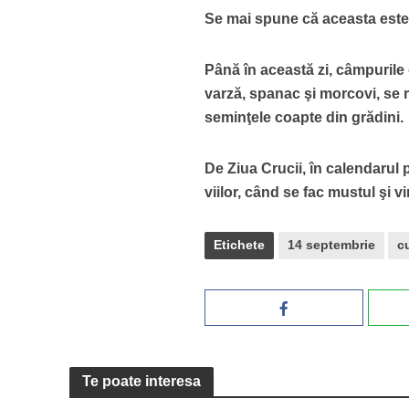
Se mai spune că aceasta este z
Până în această zi, câmpurile
varză, spanac şi morcovi, se r
seminţele coapte din grădini.
De Ziua Crucii, în calendarul 
viilor, când se fac mustul şi vi
Etichete
14 septembrie
c
Te poate interesa