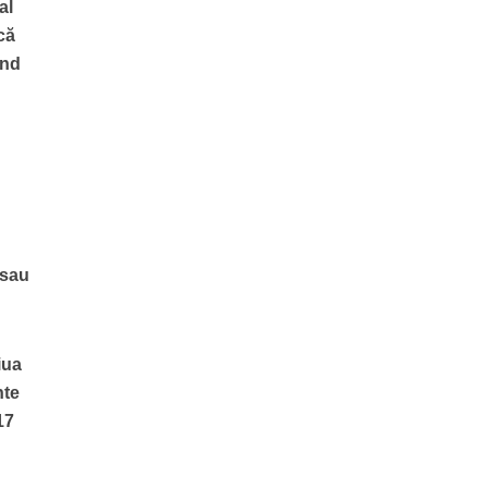
al
că
ând
 sau
iua
nte
17