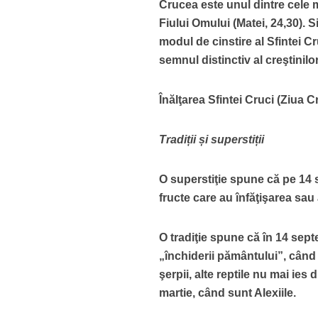
Crucea este unul dintre cele 
Fiului Omului (Matei, 24,30). S
modul de cinstire al Sfintei C
semnul distinctiv al creştinilor
Înălţarea Sfintei Cruci (Ziua C
Tradiții și superstiții
O superstiţie spune că pe 14 
fructe care au înfăţişarea sau
O tradiţie spune că în 14 sep
„închiderii pământului”, când 
şerpii, alte reptile nu mai ie
martie, când sunt Alexiile.