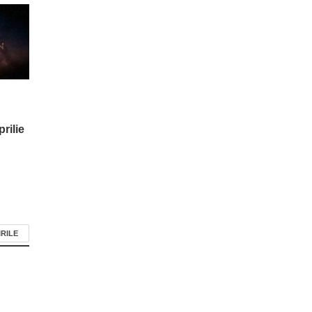
rilie
IRILE