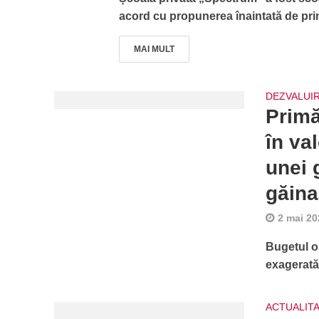
acord cu propunerea înaintată de prim
MAI MULT
DEZVALUIR
Primă
în va
unei 
găina
2 mai 20
Bugetul or
exagerată,
ACTUALIT