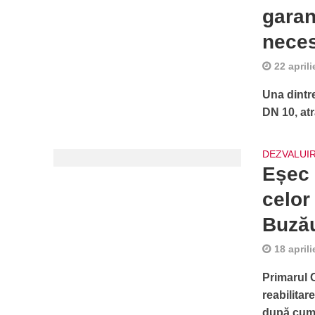
garan
nece
22 april
Una dintr
DN 10, atr
DEZVALUIR
Eșec 
celor
Buzău
18 april
Primarul 
reabilitar
după cum.