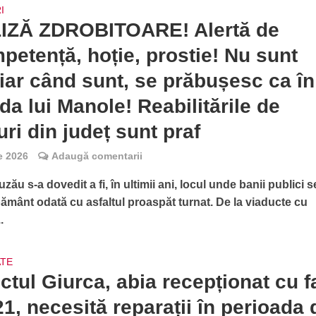
I
IZĂ ZDROBITOARE! Alertă de
petență, hoție, prostie! Nu sunt
 iar când sunt, se prăbușesc ca în
da lui Manole! Reabilitările de
ri din județ sunt praf
ie 2026
Adaugă comentarii
zău s-a dovedit a fi, în ultimii ani, locul unde banii publici s
pământ odată cu asfaltul proaspăt turnat. De la viaducte cu
.
ATE
ctul Giurca, abia recepționat cu f
21, necesită reparații în perioada 