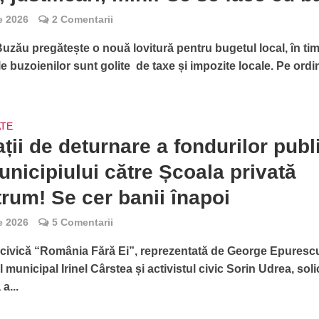
ie 2026
2 Comentarii
Buzău pregătește o nouă lovitură pentru bugetul local, în ti
 buzoienilor sunt golite de taxe și impozite locale. Pe ordi
ATE
ții de deturnare a fondurilor publ
unicipiului către Școala privată
rum! Se cer banii înapoi
ie 2026
5 Comentarii
 civică “România Fără Ei”, reprezentată de George Epuresc
l municipal Irinel Cârstea și activistul civic Sorin Udrea, soli
a...