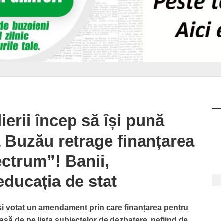
erii încep să își pună
a Buzău retrage finanțarea
ectrum”! Banii,
 educația de stat
i votat un amendament prin care finanțarea pentru
să de pe lista subiectelor de dezbatere, nefiind de