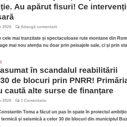
ție. Au apărut fisuri! Ce intervenți
sară
ie 2026
Adaugă comentarii
e cele mai tranzitate și spectaculoase rute montane din Rom
age mai nou atenția nu doar prin peisajele sale, ci și prin sta
I
asumat în scandalul reabilitării
 30 de blocuri prin PNRR! Primări
 caută alte surse de finanțare
ie 2026
1 Comentariu
Constantin Toma a făcut un pas în spate în proiectul ambiți
e termică și seismică a celor 30 de blocuri din municipiul Bu
..