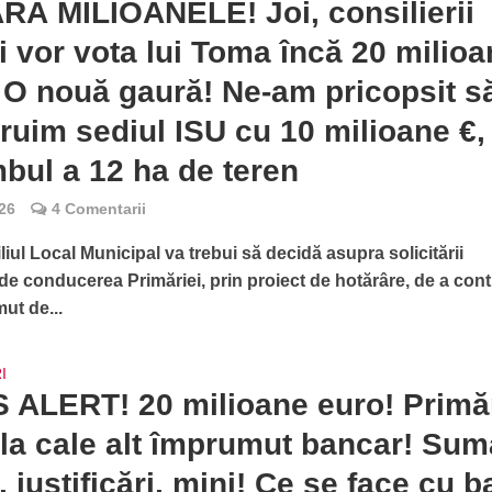
Ă MILIOANELE! Joi, consilierii
i vor vota lui Toma încă 20 milio
 O nouă gaură! Ne-am pricopsit s
ruim sediul ISU cu 10 milioane €,
bul a 12 ha de teren
26
4 Comentarii
liul Local Municipal va trebui să decidă asupra solicitării
de conducerea Primăriei, prin proiect de hotărâre, de a cont
ut de...
I
ALERT! 20 milioane euro! Primă
la cale alt împrumut bancar! Sum
 justificări, mini! Ce se face cu b