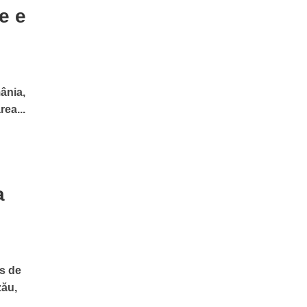
e e
ânia,
rea...
a
os de
zău,