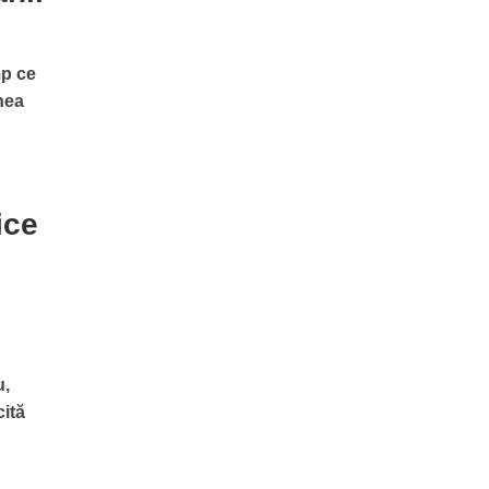
mp ce
nea
ice
u,
cită