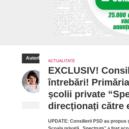
AutorFlorina Popescu
ACTUALITATE
EXCLUSIV! Consili
întrebări! Primări
școlii private “Sp
direcționați către
UPDATE: Consilierii PSD au propus ș
Școala privată „Spectrum” a fost scoa