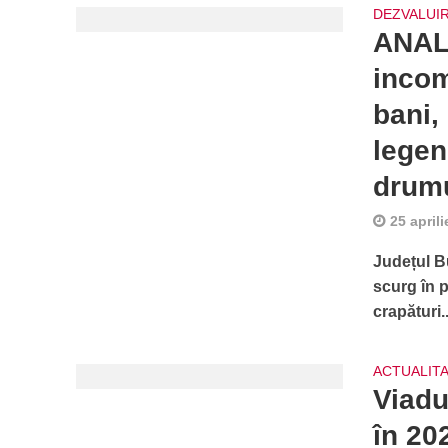
DEZVALUIR
ANAL
incom
bani,
legen
drumu
25 april
Județul Bu
scurg în 
crapături..
ACTUALIT
Viadu
în 20