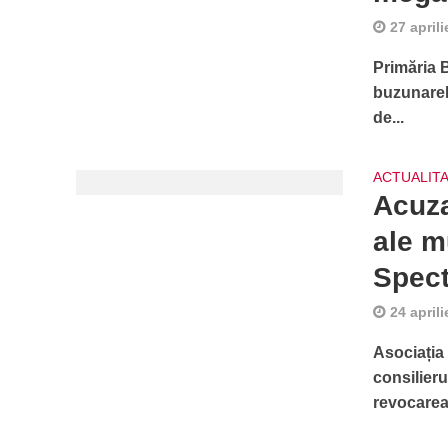
27 april
Primăria 
buzunarele
de...
ACTUALIT
Acuza
ale m
Spect
24 april
Asociația
consilieru
revocarea 