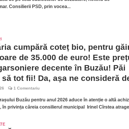
ar. Consilierii PSD, prin vocea...
I
ria cumpără coteț bio, pentru găi
loare de 35.000 de euro! Este preț
garsoniere decente în Buzău! Păi
 să tot fii! Da, așa ne consideră d
26
1 Comentariu
așului Buzău pentru anul 2026 aduce în atenție o altă achizi
 în privința căreia consilierul municipal Irinel Cîrstea atrage.
ATE