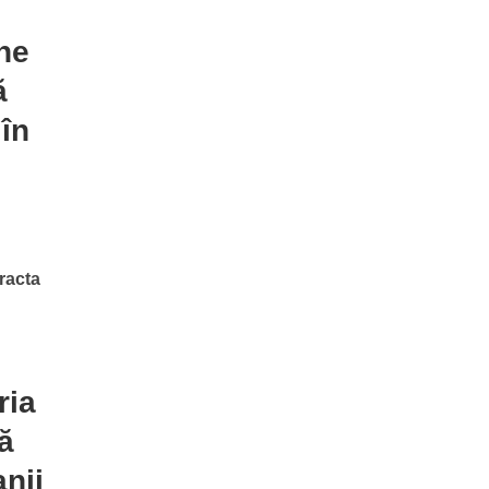
ane
ă
 în
racta
ria
ă
anii