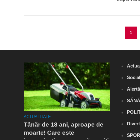
1
Actual
Socia
Alert
SĂNĂ
POLI
ACTUALITATE
ACTUALITA
Diver
a
Tânăr de 18 ani, aproape de
Flagrant
estul
moarte! Care este
Râmnicu 
SPOR