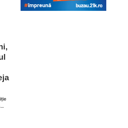
ni,
ul
eja
ție
..