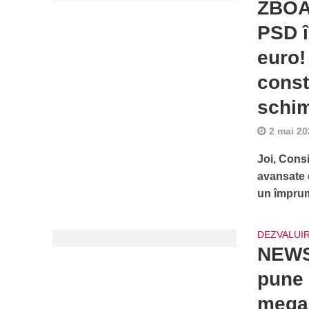
ZBOAR
PSD î
euro!
const
schim
2 mai 20
Joi, Consi
avansate 
un împrum
DEZVALUIR
NEWS 
pune 
mega,