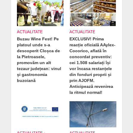
ACTUALITATE
ACTUALITATE
Buzau Wine Fest! Pe
EXCLUSIV! Prima
platoul unde s-a
reacție oficială AAylex-
descoperit Cloșca de
Cocorico, aflată în
la Pietroasele,
concordat preventiv:
promovăm un alt
cei 1.508 salariați își
tezaur județean: vinul
vor încasa restanțele
și gastronomia
din fonduri proprii și
buzoiană
prin AJOFM.
Anticipează revenirea
la ritmul normal!