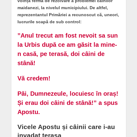
voință fermă de rezolvare a problemei câinilor
maidanezi, la nivelul municipiului. De altfel,
reprezentantul Primăriei a recunoscut că, uneori,
lucrurile scapă de sub control:
”Anul trecut am fost nevoit sa sun
la Urbis după ce am găsit la mine-
n casă, pe terasă, doi câini de
stână!
Vă credem!
Păi, Dumnezeule, locuiesc în oraș!
Și erau doi câini de stână!” a spus
Apostu.
Vicele Apostu și câinii care i-au
invadat terasa