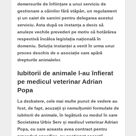
demersurile de înființare a unui serviciu de
gestionare a câinilor fără stăpân, un regulament
și un caiet de sarcini pentru delegarea acestui
serviciu. Asta după ce instanța a decis să
anuleze vechile prevederi pe motiv că hotărârea
respectivă încălca legislația națională în
domeniu. Soluția instanței a venit în urma unui
proces deschis de o asociație care apără
drepturile animalelor.
Iubitorii de animale l-au înfierat
pe medicul veterinar Adrian
Popa
La dezbatere, cele mai multe punct de vedere au
fost, de fapt, acuzații și nemulțumiri formulate de
iubitorii de animale, în legătură cu modul în care
Societatea Urbis Serv și medicul veterinar Adrian
Popa, cu care aceasta avea contract pentru
proceduri specifice, au gestionat această