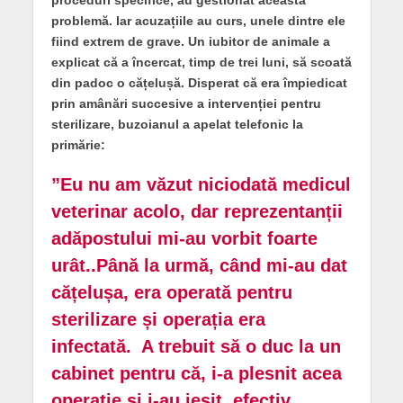
problemă. Iar acuzațiile au curs, unele dintre ele
fiind extrem de grave. Un iubitor de animale a
explicat că a încercat, timp de trei luni, să scoată
din padoc o cățelușă. Disperat că era împiedicat
prin amânări succesive a intervenției pentru
sterilizare, buzoianul a apelat telefonic la
primărie:
”Eu nu am văzut niciodată medicul
veterinar acolo, dar reprezentanții
adăpostului mi-au vorbit foarte
urât..Până la urmă, când mi-au dat
cățelușa, era operată pentru
sterilizare și operația era
infectată. A trebuit să o duc la un
cabinet pentru că, i-a plesnit acea
operație și i-au ieșit, efectiv,