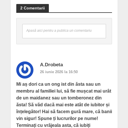
2 Comentarii
Apasă aici pentru a publica un comentariu
A.Drobeta
26 iunie 2026 la 16:50
Mi aș dori ca un ong ist din ăsta sau un
membru al familiei lui, să fie mușcat mai urât
de un maidanez sau un tomberonez din
ăsta! Să văd dacă mai este atât de iubitor și
înțelegător! Hai să facem gură mare, că banii
vin sigur! Spune ți lucrurilor pe nume!
Terminați cu vrăjeala asta, că iubiți