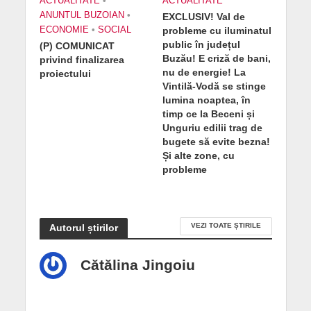
ACTUALITATE
•
ACTUALITATE
ANUNTUL BUZOIAN
•
EXCLUSIV! Val de
ECONOMIE
•
SOCIAL
probleme cu iluminatul
public în județul
(P) COMUNICAT
Buzău! E criză de bani,
privind finalizarea
nu de energie! La
proiectului
Vintilă-Vodă se stinge
lumina noaptea, în
timp ce la Beceni și
Unguriu edilii trag de
bugete să evite bezna!
Și alte zone, cu
probleme
VEZI TOATE ȘTIRILE
Autorul știrilor
Cătălina Jingoiu