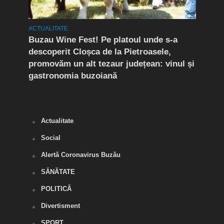
ACTUALITATE
ACTUA
Buzau Wine Fest! Pe platoul unde s-a
EXCL
nu
descoperit Cloșca de la Pietroasele,
Coco
ât
promovăm un alt tezaur județean: vinul și
cei 
gastronomia buzoiană
din 
Anti
Actualitate
Social
Alertă Coronavirus Buzău
SĂNĂTATE
POLITICĂ
Divertisment
SPORT