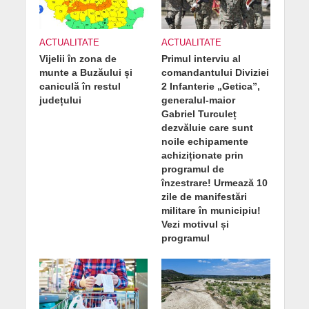
ACTUALITATE
ACTUALITATE
Vijelii în zona de
Primul interviu al
munte a Buzăului și
comandantului Diviziei
caniculă în restul
2 Infanterie „Getica”,
județului
generalul-maior
Gabriel Turculeț
dezvăluie care sunt
noile echipamente
achiziționate prin
programul de
înzestrare! Urmează 10
zile de manifestări
militare în municipiu!
Vezi motivul și
programul