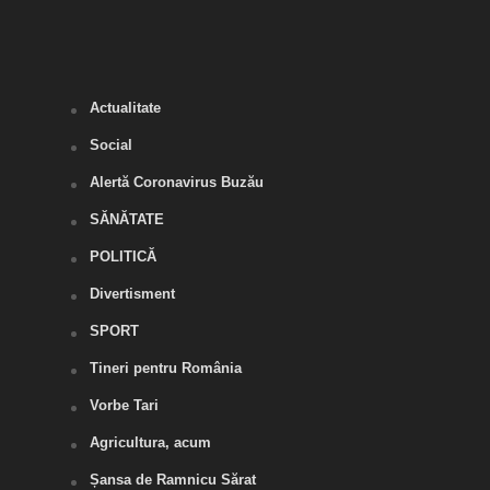
de î
mani
moti
Actualitate
Social
Alertă Coronavirus Buzău
SĂNĂTATE
POLITICĂ
Divertisment
SPORT
Tineri pentru România
Vorbe Tari
Agricultura, acum
Șansa de Ramnicu Sărat