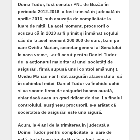
Doina Tudor, fost senator PNL de Buzău în
perioada 2012-2016, a fost trimisă în judecată în
aprilie 2016, sub acuzația de complicitate la
luare de mită. La acel moment, procurorii o
acuzau că în 2013 ar fi primit și înmânat soțului
său de la acel moment 200 000 de euro, bani pe
care Ovidiu Marian, secretar general al Senatului
la acea vreme, i-ar fi cerut pentru Daniel Tudor
de la acţionarul majoritar al unei societăți de
asigurări, firmă supusă unui control amănunțit.
Ovidiu Marian i-ar fi dat asigurări afaceristului că
în schimbul mitei, Daniel Tudor va închide ochii
și va scoate firma de asigurări basma curată,
chiar dacă avea un grad ridicat de risc. La finalul
controlului, susțineau procurorii, s-a arătat că
societatea de asigurări este una sigură.
Acum, la 4 ani de la trimiterea în judecată a
Doinei Tudor pentru complicitate la luare de
mită, fostul senator de Buzău a fost achitat