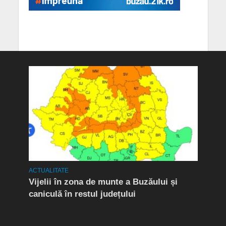
ACTUALITATE
ACTUA
de
Vijelii în zona de munte a Buzăului și
Prim
Până
caniculă în restul județului
2 In
 la
Gabr
 un
echi