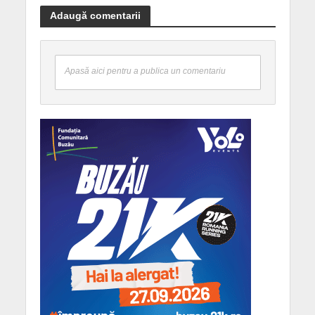
Adaugă comentarii
Apasă aici pentru a publica un comentariu