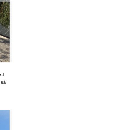
st
 să