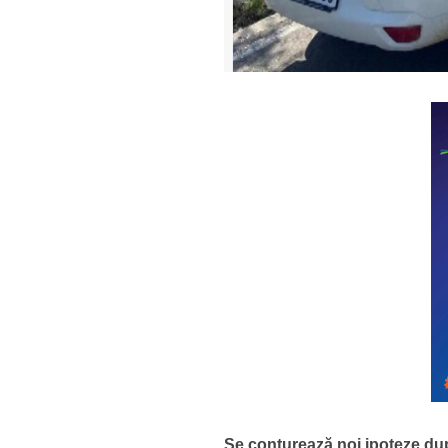
Se conturează noi ipoteze du