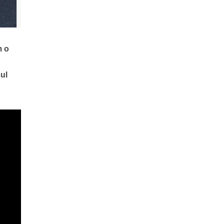
m o
ul