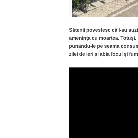
Sătenii povestesc că l-au auzi
amenința cu moartea. Totuși, 
punându-le pe seama consumul
zilei de ieri și abia focul și fu