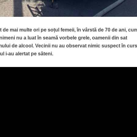
t de mai multe ori pe soțul femeii, în vârstă de 70 de ani, cu
nimeni nu a luat în seamă vorbele grele, oamenii din sat
ui de alcool. Vecinii nu au observat nimic suspect în curs
mul i-au alertat pe săteni.