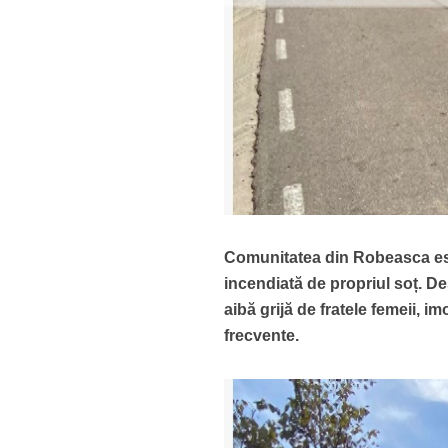
Comunitatea din Robeasca este
incendiată de propriul soț. Deș
aibă grijă de fratele femeii, i
frecvente.