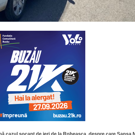
pă cazul șocant de ieri de la Robeasca, despre care Șansa