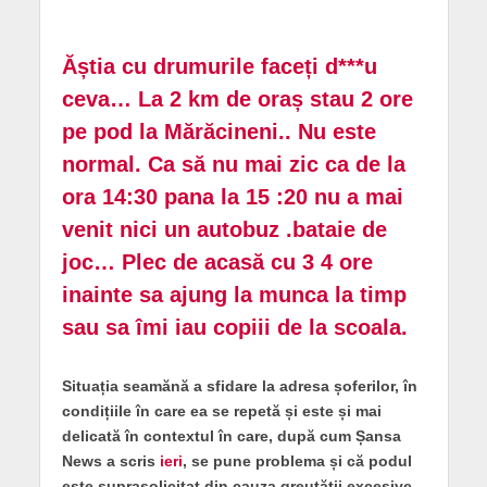
Ăștia cu drumurile faceți d***u
ceva… La 2 km de oraș stau 2 ore
pe pod la Mărăcineni.. Nu este
normal. Ca să nu mai zic ca de la
ora 14:30 pana la 15 :20 nu a mai
venit nici un autobuz .bataie de
joc… Plec de acasă cu 3 4 ore
inainte sa ajung la munca la timp
sau sa îmi iau copiii de la scoala.
Situația seamănă a sfidare la adresa șoferilor, în
condițiile în care ea se repetă și
este și mai
delicată în contextul în care, după cum Șansa
News a scris
ieri
, se pune problema și că podul
este suprasolicitat din cauza greutății excesive,