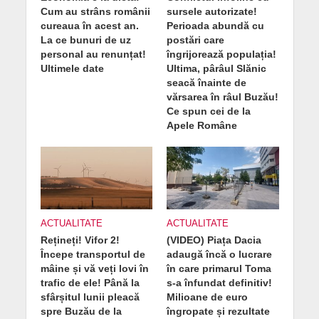
Cum au strâns românii
sursele autorizate!
cureaua în acest an.
Perioada abundă cu
La ce bunuri de uz
postări care
personal au renunțat!
îngrijorează populația!
Ultimele date
Ultima, pârâul Slănic
seacă înainte de
vărsarea în râul Buzău!
Ce spun cei de la
Apele Române
ACTUALITATE
ACTUALITATE
Rețineți! Vifor 2!
(VIDEO) Piața Dacia
Începe transportul de
adaugă încă o lucrare
mâine și vă veți lovi în
în care primarul Toma
trafic de ele! Până la
s-a înfundat definitiv!
sfârșitul lunii pleacă
Milioane de euro
spre Buzău de la
îngropate și rezultate