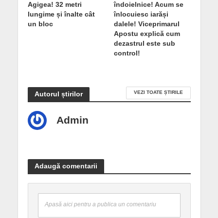
Agigea! 32 metri
îndoielnice! Acum se
lungime și înalte cât
înlocuiesc iarăși
un bloc
dalele! Viceprimarul
Apostu explică cum
dezastrul este sub
control!
VEZI TOATE ȘTIRILE
Autorul știrilor
Admin
Adaugă comentarii
Apasă aici pentru a publica un comentariu