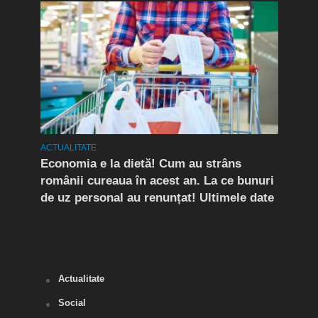
ACTUALITATE
ACTUA
rda
Economia e la dietă! Cum au strâns
Conf
românii cureaua în acest an. La ce bunuri
Peri
de uz personal au renunțat! Ultimele date
îngr
Slăn
Buză
Actualitate
Social