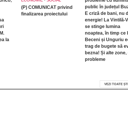
orico,
ECONOMIE
•
SOCIAL
probleme cu ilumina
public în județul Bu
(P) COMUNICAT privind
E criză de bani, nu 
finalizarea proiectului
asa
energie! La Vintilă-
ri
se stinge lumina
M.
noaptea, în timp ce 
ea la
Beceni și Unguriu ed
trag de bugete să ev
bezna! Și alte zone,
probleme
VEZI TOATE ȘT