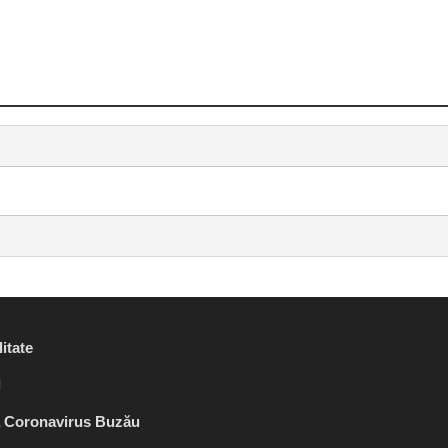
itate
l
ă Coronavirus Buzău