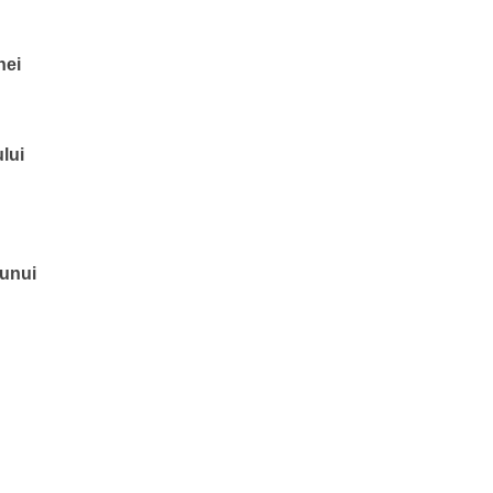
nei
ului
 unui