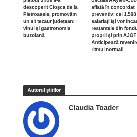
platoul unde s-a
oficială AAylex-Coc
descoperit Cloșca de la
aflată în concordat
Pietroasele, promovăm
preventiv: cei 1.508
un alt tezaur județean:
salariați își vor înc
vinul și gastronomia
restanțele din fondu
buzoiană
proprii și prin AJOF
Anticipează revenir
ritmul normal!
Autorul știrilor
Claudia Toader