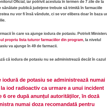
itorul Oficial, iar potrivit acestuia în termen de 7 zile de la
de sănătate publică judeţene trebuie să trimită în farmaciile
tea nu vor fi însă vândute, ci se vor elibera doar în baza u
lie.
armacii în care va ajunge iodura de potasiu. Potrivit Minister
-ul propriu lista tuturor farmaciilor din program
, la nivelul
asiu va ajunge în 49 de farmacii.
ează că iodura de potasiu nu se administrează decât în cazul
 iodură de potasiu se administrează numai
 la iod radioactiv ca urmare a unui incident
e 6 ore după anunțul autorităților, în doză
inistra numai doza recomandată pentru