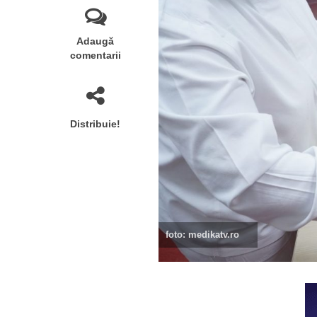
Adaugă
comentarii
Distribuie!
foto: medikatv.ro