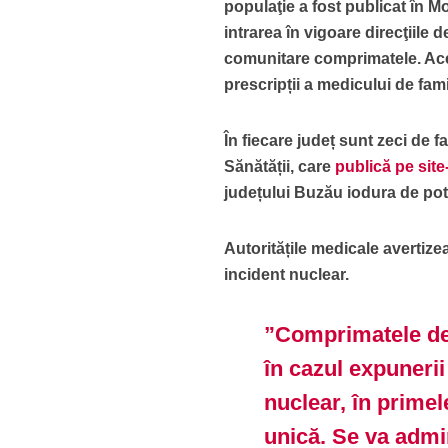
populaţie a fost publicat în Mon
intrarea în vigoare
direcţiile 
comunitare comprimatele. Aces
prescripții a medicului de fami
În fiecare județ sunt zeci de f
Sănătății, care
publică pe site
județului Buzău iodura de pot
Autoritățile medicale avertiz
incident nuclear.
”Comprimatele de
în cazul expunerii
nuclear, în primel
unică. Se va adm