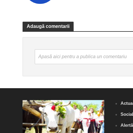
Adaugă comentarii
Apasă aici pentru a publica un comentariu
Actual
Socia
Alert