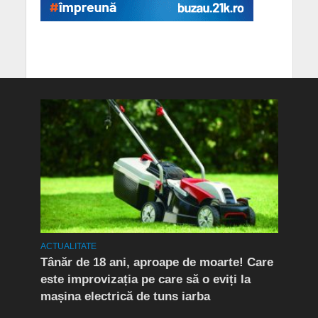
ACTUALITATE
ACTUA
Tânăr de 18 ani, aproape de moarte! Care
Flag
este improvizația pe care să o eviți la
Doi 
mașina electrică de tuns iarba
de d