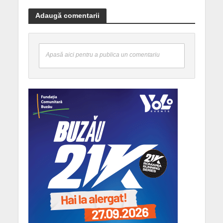
Adaugă comentarii
Apasă aici pentru a publica un comentariu