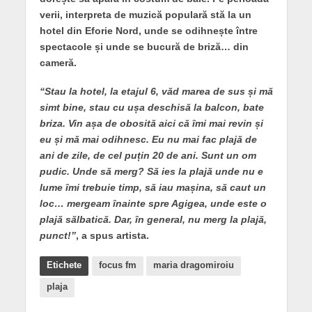
verii, interpreta de muzică populară stă la un
hotel din Eforie Nord, unde se odihnește între
spectacole și unde se bucură de briză… din
cameră.
“Stau la hotel, la etajul 6, văd marea de sus și mă
simt bine, stau cu ușa deschisă la balcon, bate
briza. Vin așa de obosită aici că îmi mai revin și
eu și mă mai odihnesc. Eu nu mai fac plajă de
ani de zile, de cel puțin 20 de ani. Sunt un om
pudic. Unde să merg? Să ies la plajă unde nu e
lume îmi trebuie timp, să iau mașina, să caut un
loc… mergeam înainte spre Agigea, unde este o
plajă sălbatică. Dar, în general, nu merg la plajă,
punct!”
, a spus artista.
Etichete
focus fm
maria dragomiroiu
plaja