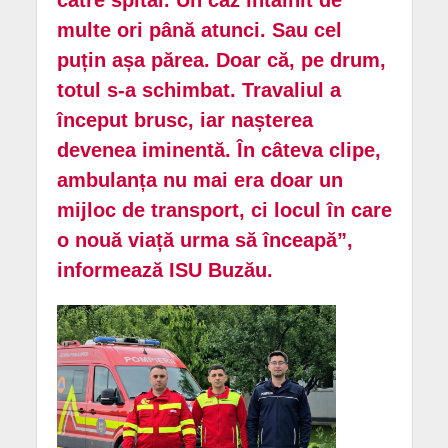
către spital. Un caz întâlnit de
multe ori până atunci. Sau cel
puțin așa părea. Doar că, pe drum,
totul s-a schimbat. Travaliul a
început brusc, iar nașterea
devenea iminentă. În câteva clipe,
ambulanța nu mai era doar un
mijloc de transport, ci locul în care
o nouă viață urma să înceapă”,
informează ISU Buzău.