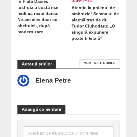
SĂNĂTATE
În Piața Daciei,
lustruiala costă mai
Atenție la polenul de
mult ca reabilitarea.
ambrozie! Semnalul de
Ne-am ales doar cu
alarmă tras de dr.
cheltuieli, după
Tudor Ciuhodaru: „O
modernizare
singură expunere
poate fi letală”
VEZI TOATE ȘTIRILE
Autorul știrilor
Elena Petre
Adaugă comentarii
Apasă aici pentru a publica un comentariu