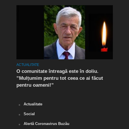
ACTUALITATE
ACTUA
Care
O comunitate întreagă este în doliu.
Bule
”Mulțumim pentru tot ceea ce ai făcut
ce p
pentru oameni!”
locu
amen
Actualitate
Social
Alertă Coronavirus Buzău