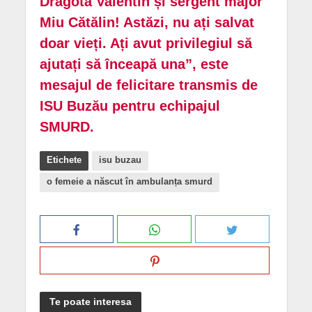
Dragota Valentin și sergent major
Miu Cătălin! Astăzi, nu ați salvat
doar vieți. Ați avut privilegiul să
ajutați să înceapă una”, este
mesajul de felicitare transmis de
ISU Buzău pentru echipajul
SMURD.
Etichete
isu buzau
o femeie a născut în ambulanța smurd
Te poate interesa