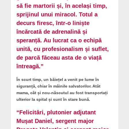
să fie martorii și, în același timp,
sprijinul unui miracol. Totul a
decurs firesc, într-o liniște
încărcată de adrenalină și
speranță. Au lucrat ca o echipă
unită, cu profesionalism și suflet,
de parcă făceau asta de o viață
întreagă.”
În scurt timp, un băiețel a venit pe lume în
siguranță, chiar în mâinile salvatorilor. Atât
mama, cât și nou-născutul au fost transportați
ulterior la spital și sunt în stare bună.
“Felicitări, plutonier adjutant
Mușat Daniel, sergent major