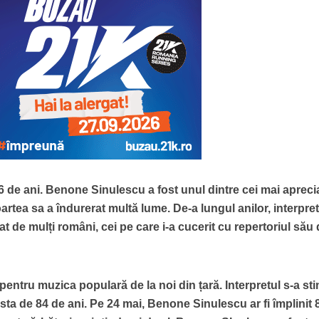
 86 de ani. Benone Sinulescu a fost unul dintre cei mai aprecia
 moartea sa a îndurerat multă lume. De-a lungul anilor, interpre
t de mulți români, cei pe care i-a cucerit cu repertoriul său
pentru muzica populară de la noi din țară. Interpretul s-a sti
rsta de 84 de ani. Pe 24 mai, Benone Sinulescu ar fi împlinit 