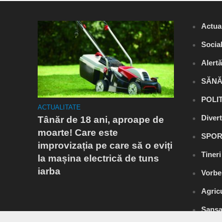
Actual
Socia
Alert
SĂNĂ
POLI
ACTUALITATE
ACTUALITA
Diver
a
Tânăr de 18 ani, aproape de
Flagrant
estul
moarte! Care este
Râmnicu 
SPOR
improvizația pe care să o eviți
fost ares
Tiner
la mașina electrică de tuns
droguri.
iarba
DIICOT
Vorbe
Agric
Șansa