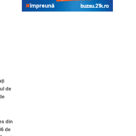
ți
tul de
 de
ns din
86 de