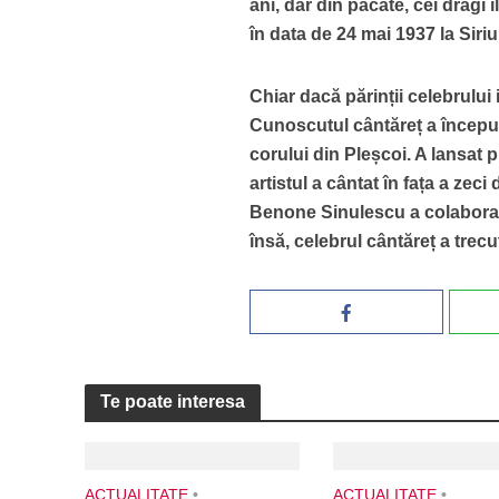
ani, dar din păcate, cei dragi
în data de 24 mai 1937 la Siri
Chiar dacă părinții celebrului 
Cunoscutul cântăreț a început 
corului din Pleșcoi. A lansat p
artistul a cântat în fața a zeci
Benone Sinulescu a colaborat 
însă, celebrul cântăreț a trec
Te poate interesa
ACTUALITATE
•
ACTUALITATE
•