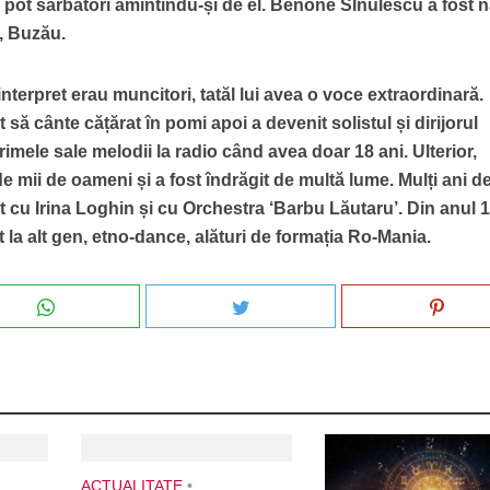
 îl pot sărbători amintindu-și de el. Benone SInulescu a fost 
u, Buzău.
interpret erau muncitori, tatăl lui avea o voce extraordinară.
să cânte cățărat în pomi apoi a devenit solistul și dirijorul
rimele sale melodii la radio când avea doar 18 ani. Ulterior,
 de mii de oameni și a fost îndrăgit de multă lume. Mulți ani de
cu Irina Loghin și cu Orchestra ‘Barbu Lăutaru’. Din anul 
ut la alt gen, etno-dance, alături de formația Ro-Mania.
ACTUALITATE
•