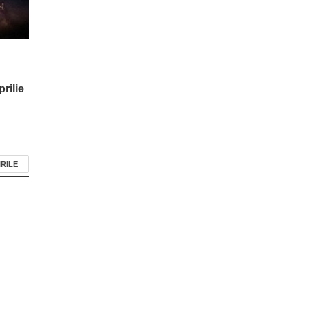
rilie
IRILE