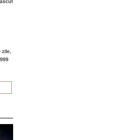
născut
 zile,
1999