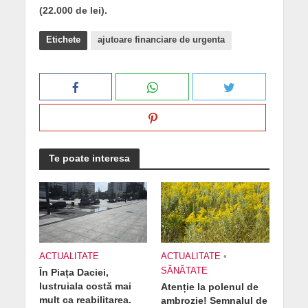
(22.000 de lei).
Etichete
ajutoare financiare de urgenta
Te poate interesa
ACTUALITATE
ACTUALITATE
•
SĂNĂTATE
În Piața Daciei,
lustruiala costă mai
Atenție la polenul de
mult ca reabilitarea.
ambrozie! Semnalul de