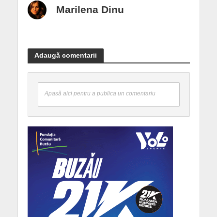
Marilena Dinu
Adaugă comentarii
Apasă aici pentru a publica un comentariu