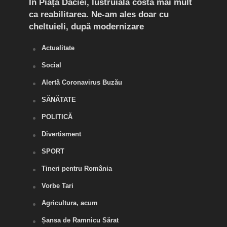
t în
În Piața Daciei, lustruiala costă mai mult
Aten
ca reabilitarea. Ne-am ales doar cu
de a
cheltuieli, după modernizare
„O s
Actualitate
Social
Alertă Coronavirus Buzău
SĂNĂTATE
POLITICĂ
Divertisment
SPORT
Tineri pentru România
Vorbe Tari
Agricultura, acum
Șansa de Ramnicu Sărat