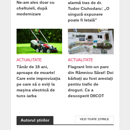
Ne-am ales doar cu
alarmă tras de dr.
cheltuieli, după
Tudor Ciuhodaru: „O
modernizare
singură expunere
poate fi letală”
ACTUALITATE
ACTUALITATE
Tânăr de 18 ani,
Flagrant într-un parc
aproape de moarte!
din Râmnicu Sărat! Doi
Care este improvizația
bărbați au fost arestați
pe care să o eviți la
pentru trafic de
mașina electrică de
droguri. Ce a
tuns iarba
descoperit DIICOT
VEZI TOATE ȘTIRILE
Autorul știrilor