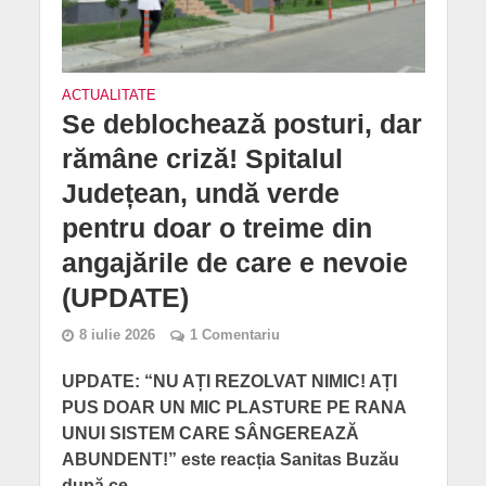
ACTUALITATE
Se deblochează posturi, dar
rămâne criză! Spitalul
Județean, undă verde
pentru doar o treime din
angajările de care e nevoie
(UPDATE)
8 iulie 2026
1 Comentariu
UPDATE: “NU AȚI REZOLVAT NIMIC! AȚI
PUS DOAR UN MIC PLASTURE PE RANA
UNUI SISTEM CARE SÂNGEREAZĂ
ABUNDENT!” este reacția Sanitas Buzău
după ce...