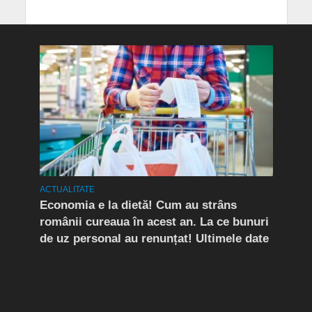
ACTUALITATE
ACTUA
rda
Economia e la dietă! Cum au strâns
Conf
românii cureaua în acest an. La ce bunuri
Peri
de uz personal au renunțat! Ultimele date
îngr
Slăn
Buză