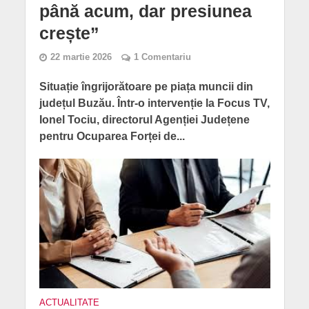
până acum, dar presiunea
crește”
22 martie 2026
1 Comentariu
Situație îngrijorătoare pe piața muncii din
județul Buzău. Într-o intervenție la Focus TV,
Ionel Tociu, directorul Agenției Județene
pentru Ocuparea Forței de...
ACTUALITATE