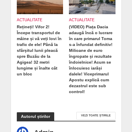
ACTUALITATE
ACTUALITATE
Rețineți! Vifor 2!
(VIDEO) Piața Dacia
Începe transportul de
adaugă încă o lucrare
mâine și vă veți lovi în
în care primarul Toma
trafic de ele! Până la
s-a înfundat definitiv!
sfârșitul lunii pleacă
Milioane de euro
spre Buzău de la
îngropate și rezultate
Agigea! 32 metri
îndoielnice! Acum se
lungime și înalte cât
înlocuiesc iarăși
un bloc
dalele! Viceprimarul
Apostu explică cum
dezastrul este sub
control!
VEZI TOATE ȘTIRILE
Autorul știrilor