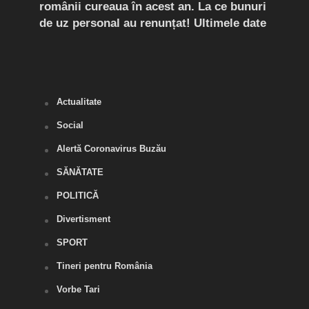
românii cureaua în acest an. La ce bunuri
Peri
de uz personal au renunțat! Ultimele date
îngr
Slăn
Buză
Actualitate
Social
Alertă Coronavirus Buzău
SĂNĂTATE
POLITICĂ
Divertisment
SPORT
Tineri pentru România
Vorbe Tari