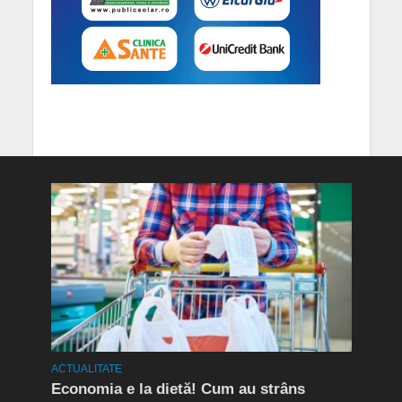
ACTUALITATE
ACTUA
rda
Economia e la dietă! Cum au strâns
Conf