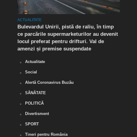
ACTUALITATE
ACTUA
rat!
Bulevardul Unirii, pistă de raliu, în timp
În P
fic
ce parcările supermarketurilor au devenit
ca r
locul preferat pentru drifturi. Val de
chel
amenzi și premise suspendate
Actualitate
Social
Alertă Coronavirus Buzău
SĂNĂTATE
POLITICĂ
Divertisment
SPORT
Tineri pentru România