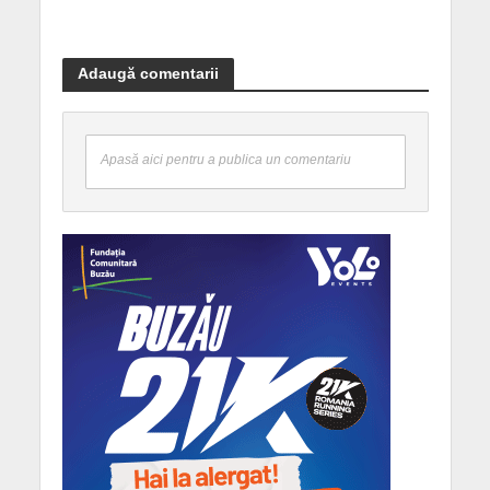
Adaugă comentarii
Apasă aici pentru a publica un comentariu