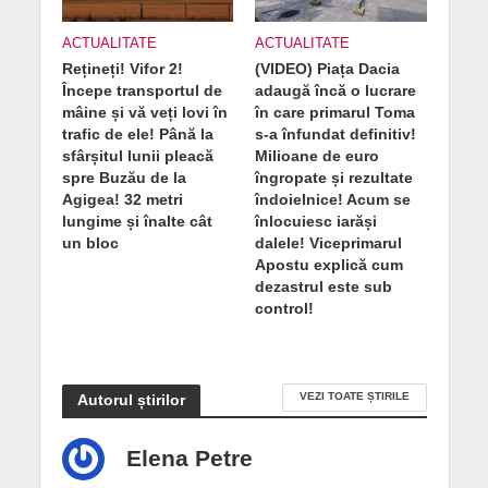
ACTUALITATE
ACTUALITATE
Rețineți! Vifor 2!
(VIDEO) Piața Dacia
Începe transportul de
adaugă încă o lucrare
mâine și vă veți lovi în
în care primarul Toma
trafic de ele! Până la
s-a înfundat definitiv!
sfârșitul lunii pleacă
Milioane de euro
spre Buzău de la
îngropate și rezultate
Agigea! 32 metri
îndoielnice! Acum se
lungime și înalte cât
înlocuiesc iarăși
un bloc
dalele! Viceprimarul
Apostu explică cum
dezastrul este sub
control!
VEZI TOATE ȘTIRILE
Autorul știrilor
Elena Petre