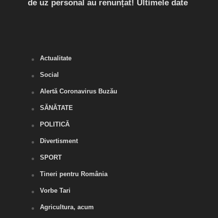
de uz personal au renunțat! Ultimele date
îngr
Slăn
Buză
Actualitate
Social
Alertă Coronavirus Buzău
SĂNĂTATE
POLITICĂ
Divertisment
SPORT
Tineri pentru România
Vorbe Tari
Agricultura, acum