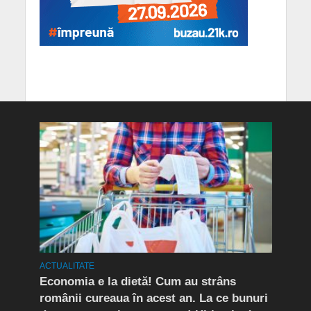
ACTUALITATE
ACTUA
rda
Economia e la dietă! Cum au strâns
Conf
românii cureaua în acest an. La ce bunuri
Peri