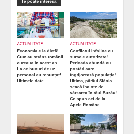
Te poate interesa
ACTUALITATE
ACTUALITATE
Economia e la dietă!
Conflictul infoline cu
Cum au strâns românii
sursele autorizate!
cureaua în acest an.
Perioada abundă cu
La ce bunuri de uz
postări care
personal au renunțat!
îngrijorează populația!
Ultimele date
Ultima, pârâul Slănic
seacă înainte de
vărsarea în râul Buzău!
Ce spun cei de la
Apele Române