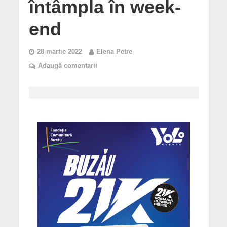
întâmpla în week-
end
28 martie 2022
Elena Petre
Adaugă comentarii