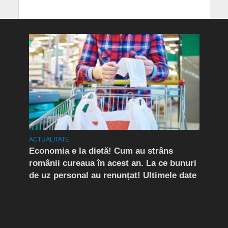
ACTUALITATE
ACTUA
rda
Economia e la dietă! Cum au strâns
Conf
românii cureaua în acest an. La ce bunuri
Peri
de uz personal au renunțat! Ultimele date
îngr
Slăn
Buză